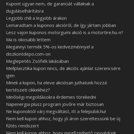
Kupont ugyan nem, de garanciát vállalnak a
duguláselhárításra
Legjobb chili a legjobb árakon
Lemaradtam a kuponos akcióról, de így jártam jobban
Lesz vajon kuponos motorgumi akció is a motortire.hu-n?
Ma is okosabb lettem
Megannyi termék 5%-os kedvezménnyel a
diszkontdepo.com-on
Meglepetés Zsófiék lakásában
Mellplasztika kupon nincs, de akciós ajánlat szerencsére
igen
Minek a kupon, ha eleve akciósan juthatunk hozzá
kertészeti cikkekhez?
Minőségi megoldásokra érdemes törekedni
Napenergia plusz program jövőre már biztosan
Ne kuponoktól várj megváltást, itt a felepulok.hu!
Nem kell kupon ahhoz, hogy jó áron szereltessünk be új
fűtés rendszert
Nem kell kupon ahhoz, hogy megfizethető ügyvédünk