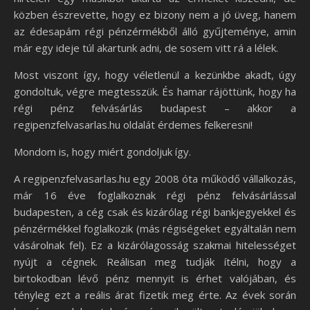
közben észrevette, hogy ez bizony nem a jó üveg, hanem
az édesapám régi pénzérmékből álló gyűjteménye, amin
már egy ideje túl akartunk adni, de sosem vitt rá a lélek.
Most viszont így, hogy véletlenül a kezünkbe akadt, úgy
gondoltuk, végre megtesszük. És hamar rájöttünk, hogy ha
régi pénz felvásárlás budapest – akkor a
regipenzfelvasarlas.hu oldalát érdemes felkeresni!
Mondom is, hogy miért gondoljuk így.
A regipenzfelvasarlas.hu egy 2008 óta működő vállalkozás,
már 16 éve foglalkoznak régi pénz felvásárlással
budapesten, a cég csak és kizárólag régi bankjegyekkel és
pénzérmékkel foglalkozik (más régiségeket egyáltalán nem
vásárolnak fel). Ez a kizárólagosság szakmai hitelességet
nyújt a cégnek. Reálisan meg tudják ítélni, hogy a
birtokodban lévő pénz mennyit is érhet valójában, és
tényleg ezt a reális árat fizetik meg érte. Az évek során