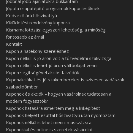
Jobbnál jobb ajánlatokra bukkantam
Jópofa csapatépítő programok kuponlesőknek
Kedvező árú hőszivattyú
Kiküldetési rendelvény kuponra
Kismamafotózás: egyszeri lehetőség, a minőség
fontosabb az árnál
Kontakt
Kupon a hatékony szereléshez
Kupon nélkül is jó áron volt a tűzvédelmi szakvizsga
Kupon nélkül is lehet jó áron váltóolajat venni
Kupon segítségével akciós falvédők
Kuponakciókat és jó szakembereket is szívesen vadászok
szabadidőmben
Kuponok és akciók – hogyan vásárolnak tudatosan a
modern fogyasztók?
Kuponok hatására ismertem meg a linképítést
Kuponok helyett ezúttal hőszivattyú után nyomoztam
Kuponok nélkül is lehet menni masszázsra
Kuponokkal és online is szeretek vásárolni