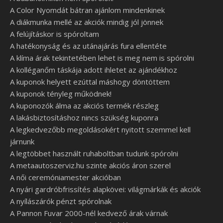
A Color Nyomdát bátran ajánlom mindenkinek
A diákmunka mellé az akciók mindig jól jönnek
A felújításkor is spóroltam
A hatékonyság és az utánajárás fura ellentéte
A klíma árak tekintetében lehet is meg nem is spórolni
A kolléganőm táskája adott ihletet az ajándékhoz
A kuponok helyett ezúttal máshogy döntöttem
A kuponok tényleg működnek!
A kuponozók álma az akciós termék részleg
A lakásbiztosításhoz nincs szükség kuponra
A legkedvezőbb megoldásokért nyitott szemmel kell
járnunk
A legtöbbet használt ruhaboltban tudunk spórolni
A metaautoszerviz.hu szinte akciós áron szerel
A női ceremóniamester akcióban
A nyári gardróbfrissítés alapkövei: világmárkák és akciók
A nyílászárók pénzt spórolnak
A Pannon Fuvar 2000-nél kedvező árak várnak