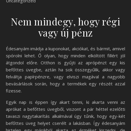
Uncategorized
Nem mindegy, hogy régi
vagy új pénz
Édesanyám imádja a kuponokat, akciókat, és bármit, amivel
spórolni lehet. Ő olyan, hogy minden elköltött fillért jól
átgondol előre. Otthon is gyűjti az aprópénzt egy kis
befőttes üvegbe, aztán ha sok összegyűlik, akkor vagy
felváltja papírpénzre, vagy elviszi magával a nagyobb
bevásárlások során, hogy a termékek egy részét azzal
fizesse.
Egyik nap is éppen így akart tenni, ki akarta venni az
aprókat a befőttes üvegből, viszont a pár héttel ezelőtti
tavaszi nagytakarítás alkalmával úgy tűnik, hogy egy-két
befőttes üveg helyet cserélt a lakásban. Így édesanyám
hirtelen egy másikból akarta az érméket kiszedni, de