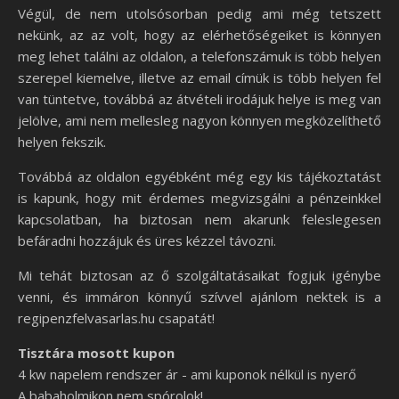
Végül, de nem utolsósorban pedig ami még tetszett
nekünk, az az volt, hogy az elérhetőségeiket is könnyen
meg lehet találni az oldalon, a telefonszámuk is több helyen
szerepel kiemelve, illetve az email címük is több helyen fel
van tüntetve, továbbá az átvételi irodájuk helye is meg van
jelölve, ami nem mellesleg nagyon könnyen megközelíthető
helyen fekszik.
Továbbá az oldalon egyébként még egy kis tájékoztatást
is kapunk, hogy mit érdemes megvizsgálni a pénzeinkkel
kapcsolatban, ha biztosan nem akarunk feleslegesen
befáradni hozzájuk és üres kézzel távozni.
Mi tehát biztosan az ő szolgáltatásaikat fogjuk igénybe
venni, és immáron könnyű szívvel ajánlom nektek is a
regipenzfelvasarlas.hu csapatát!
Tisztára mosott kupon
4 kw napelem rendszer ár - ami kuponok nélkül is nyerő
A babaholmikon nem spórolok!