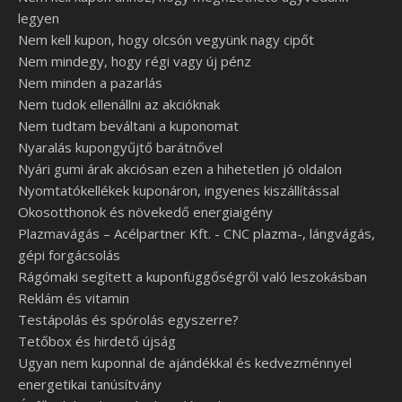
legyen
Nem kell kupon, hogy olcsón vegyünk nagy cipőt
Nem mindegy, hogy régi vagy új pénz
Nem minden a pazarlás
Nem tudok ellenállni az akcióknak
Nem tudtam beváltani a kuponomat
Nyaralás kupongyűjtő barátnővel
Nyári gumi árak akciósan ezen a hihetetlen jó oldalon
Nyomtatókellékek kuponáron, ingyenes kiszállítással
Okosotthonok és növekedő energiaigény
Plazmavágás – Acélpartner Kft. - CNC plazma-, lángvágás,
gépi forgácsolás
Rágómaki segített a kuponfüggőségről való leszokásban
Reklám és vitamin
Testápolás és spórolás egyszerre?
Tetőbox és hirdető újság
Ugyan nem kuponnal de ajándékkal és kedvezménnyel
energetikai tanúsítvány