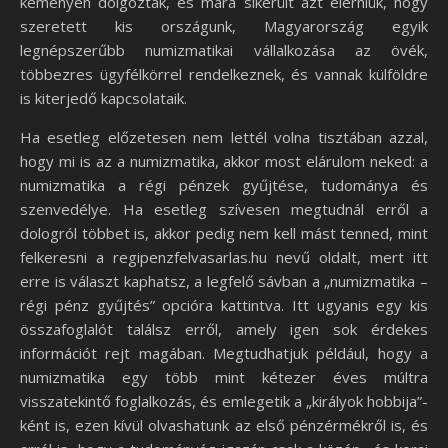
keményen dolgoztak, és mára sikerült azt elérniük, hogy
szeretett kis országunk, Magyarország egyik
legnépszerűbb numizmatikai vállalkozása az övék,
többezres ügyfélkörrel rendelkeznek, és vannak külföldre
is kiterjedő kapcsolataik.
Ha esetleg előzetesen nem lettél volna tisztában azzal,
hogy mi is az a numizmatika, akkor most elárulom neked: a
numizmatika a régi pénzek gyűjtése, tudománya és
szenvedélye. Ha esetleg szívesen megtudnál erről a
dologról többet is, akkor pedig nem kell mást tenned, mint
felkeresni a regipenzfelvasarlas.hu nevű oldalt, mert itt
erre is választ kaphatsz, a legfelő sávban a „numizmatika –
régi pénz gyűjtés” opcióra kattintva. Itt ugyanis egy kis
összafoglalót találsz erről, amely igen sok érdekes
információt rejt magában. Megtudhatjuk például, hogy a
numizmatika egy több mint kétezer éves múltra
visszatekintő foglalkozás, és emlegetik a „királyok hobbija”-
ként is, ezen kívül olvashatunk az első pénzérmékről is, és