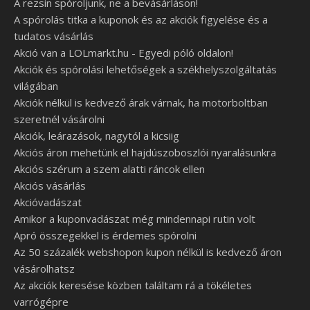
A rezsin spóroljunk, ne a bevásárláson!
A spórolás titka a kuponok és az akciók figyelése és a
tudatos vásárlás
Akció van a LOLmarkt.hu - Egyedi póló oldalon!
Akciók és spórolási lehetőségek a székhelyszolgáltatás
világában
Akciók nélkül is kedvező árak várnak, ha motorboltban
szeretnél vásárolni
Akciók, leárazások, nagytól a kicsiig
Akciós áron mehetünk el hajdúszoboszlói nyaralásunkra
Akciós szérum a szem alatti ráncok ellen
Akciós vásárlás
Akcióvadászat
Amikor a kuponvadászat még mindennapi rutin volt
Apró összegekkel is érdemes spórolni
Az 50 százalék webshopon kupon nélkül is kedvező áron
vásárolhatsz
Az akciók keresése közben találtam rá a tökéletes
varrógépre