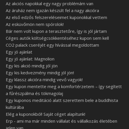
Az akciós napokkal egy nagy problémám van
Az áruház nem igazán készült fel a nagy akcióra
Az első edzős felszereléseimet kuponokkal vettem
Az esküvőmön nem spórolok!
Bár nem volt kupon a terasztetőre, így is jól jártam
Céges autók költségcsökkentéséhez kupon sem kell
CO2 palack cseréjét egy hívással megoldottam
Egy jó ajánlat
Egy jó ajánlat: Magnolion
Egy kis akció mindig jól jön
Egy kis kedvezmény mindig jól jön!
Egy klassz akcióra mindig vevő vagyok!
Egy kupon mentette meg a komfortérzetem – így segített
a fűrészpálma és tökmagolaj
Egy kuponos meditáció alatt szerettem bele a buddhista
kultúrába
Elég a kuponokból! Saját céget alapítunk!
Erp - ami ma már minden vállalat és vállalkozás életében
jelen van