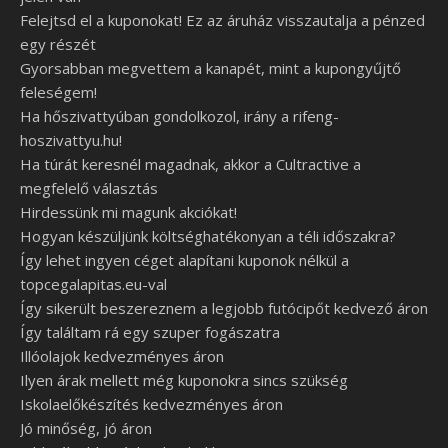
Felejtsd el a kuponokat! Ez az áruház visszautalja a pénzed
egy részét
Gyorsabban megvettem a kanapét, mint a kupongyűjtő
feleségem!
Ha hőszivattyúban gondolkozol, irány a rifeng-
hoszivattyu.hu!
Ha túrát keresnél magadnak, akkor a Cultractive a
megfelelő választás
Hirdessünk mi magunk akciókat!
Hogyan készüljünk költséghatékonyan a téli időszakra?
Így lehet ingyen céget alapítani kuponok nélkül a
topcegalapitas.eu-val
Így sikerült beszereznem a legjobb futócipőt kedvező áron
Így találtam rá egy szuper fogászatra
Illóolajok kedvezményes áron
Ilyen árak mellett még kuponokra sincs szükség
Iskolaelőkészítés kedvezményes áron
Jó minőség, jó áron