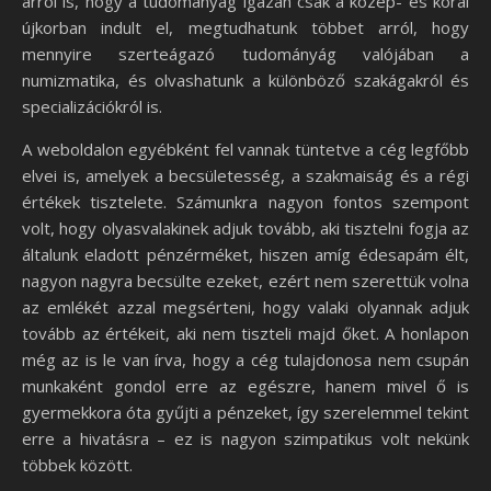
arról is, hogy a tudományág igazán csak a közép- és korai
újkorban indult el, megtudhatunk többet arról, hogy
mennyire szerteágazó tudományág valójában a
numizmatika, és olvashatunk a különböző szakágakról és
specializációkról is.
A weboldalon egyébként fel vannak tüntetve a cég legfőbb
elvei is, amelyek a becsületesség, a szakmaiság és a régi
értékek tisztelete. Számunkra nagyon fontos szempont
volt, hogy olyasvalakinek adjuk tovább, aki tisztelni fogja az
általunk eladott pénzérméket, hiszen amíg édesapám élt,
nagyon nagyra becsülte ezeket, ezért nem szerettük volna
az emlékét azzal megsérteni, hogy valaki olyannak adjuk
tovább az értékeit, aki nem tiszteli majd őket. A honlapon
még az is le van írva, hogy a cég tulajdonosa nem csupán
munkaként gondol erre az egészre, hanem mivel ő is
gyermekkora óta gyűjti a pénzeket, így szerelemmel tekint
erre a hivatásra – ez is nagyon szimpatikus volt nekünk
többek között.