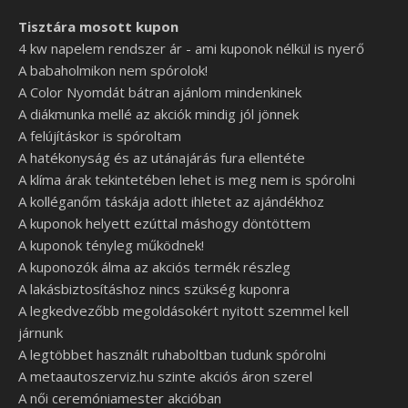
Tisztára mosott kupon
4 kw napelem rendszer ár - ami kuponok nélkül is nyerő
A babaholmikon nem spórolok!
A Color Nyomdát bátran ajánlom mindenkinek
A diákmunka mellé az akciók mindig jól jönnek
A felújításkor is spóroltam
A hatékonyság és az utánajárás fura ellentéte
A klíma árak tekintetében lehet is meg nem is spórolni
A kolléganőm táskája adott ihletet az ajándékhoz
A kuponok helyett ezúttal máshogy döntöttem
A kuponok tényleg működnek!
A kuponozók álma az akciós termék részleg
A lakásbiztosításhoz nincs szükség kuponra
A legkedvezőbb megoldásokért nyitott szemmel kell
járnunk
A legtöbbet használt ruhaboltban tudunk spórolni
A metaautoszerviz.hu szinte akciós áron szerel
A női ceremóniamester akcióban