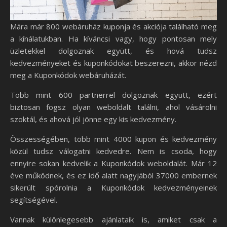
Mára már 800 webáruház kuponja és akciója található meg
a kínálatukban. Ha kíváncsi vagy, hogy pontosan mely
üzletekkel dolgoznak együtt, és hová tudsz
kedvezményeket és kuponkódokat beszerezni, akkor nézd
meg a Kuponkódok webáruházát.
Több mint 600 partnerrel dolgoznak együtt, ezért
biztosan fogsz olyan weboldalt találni, ahol vásárolni
szoktál, és ahová jól jönne egy kis kedvezmény.
Összességében, több mint 4000 kupon és kedvezmény
közül tudsz válogatni kedvedre. Nem is csoda, hogy
ennyire sokan kedvelik a Kuponkódok weboldalát. Már 12
éve működnek, és ez idő alatt nagyjából 37000 embernek
sikerült spórolnia a Kuponkódok kedvezményeinek
segítségével.
Vannak különlegesebb ajánlataik is, amiket csak a