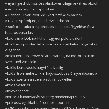
A nyári gardróbfrissítés alapkövei: világmárkák és akciók
A nyílászárók pénzt spórolnak
A Pannon Fuvar 2000-nél kedvező árak várnak
A rezsin spóroljunk, ne a bevásárláson!
A spórolás titka a kuponok és az akciók figyelése és a
tudatos vásárlás
Akció van a LOLmarkt.hu - Egyedi póló oldalon!
Akciók és spórolási lehetőségek a székhelyszolgáltatás
világában
Akciók nélkül is kedvező árak várnak, ha motorboltban
szeretnél vásárolni
Akciók, leárazások, nagytól a kicsiig
Akciós áron mehetünk el hajdúszoboszlói nyaralásunkra
Akciós szérum a szem alatti ráncok ellen
Akciós vásárlás
Akcióvadászat
Amikor a kuponvadászat még mindennapi rutin volt
Apró összegekkel is érdemes spórolni
Az 50 százalék webshopon kupon nélkül is kedvező áron