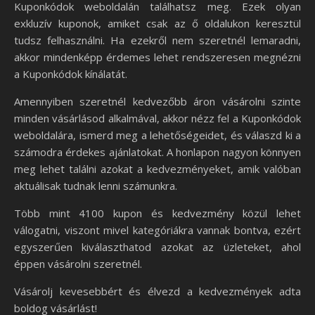
Kuponkódok weboldalán találhatsz meg. Ezek olyan
exkluzív kuponok, amiket csak az ő oldalukon keresztül
tudsz felhasználni. Ha ezekről nem szeretnél lemaradni,
akkor mindenképp érdemes lehet rendszeresen megnézni
a Kuponkódok kínálatát.
Amennyiben szeretnél kedvezőbb áron vásárolni szinte
minden vásárlásod alkalmával, akkor nézz fel a Kuponkódok
weboldalára, ismerd meg a lehetőségeidet, és válaszd ki a
számodra érdekes ajánlatokat. A honlapon nagyon könnyen
meg lehet találni azokat a kedvezményeket, amik valóban
aktuálisak tudnak lenni számunkra.
Több mint 4100 kupon és kedvezmény közül lehet
válogatni, viszont mivel kategóriákra vannak bontva, ezért
egyszerűen kiválaszthatod azokat az üzleteket, ahol
éppen vásárolni szeretnél.
Vásárolj kevesebbért és élvezd a kedvezmények adta
boldog vásárlást!