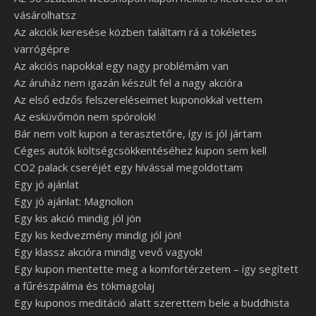
vásárolhatsz
Az akciók keresése közben találtam rá a tökéletes
varrógépre
Az akciós napokkal egy nagy problémám van
Az áruház nem igazán készült fel a nagy akcióra
Az első edzős felszereléseimet kuponokkal vettem
Az esküvőmön nem spórolok!
Bár nem volt kupon a terasztetőre, így is jól jártam
Céges autók költségcsökkentéséhez kupon sem kell
CO2 palack cseréjét egy hívással megoldottam
Egy jó ajánlat
Egy jó ajánlat: Magnolion
Egy kis akció mindig jól jön
Egy kis kedvezmény mindig jól jön!
Egy klassz akcióra mindig vevő vagyok!
Egy kupon mentette meg a komfortérzetem – így segített
a fűrészpálma és tökmagolaj
Egy kuponos meditáció alatt szerettem bele a buddhista