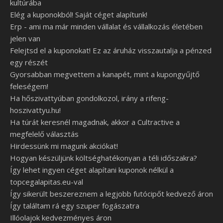
kultúrába
Elég a kuponokból! Saját céget alapítunk!
Erp - ami ma már minden vállalat és vállalkozás életében
jelen van
Felejtsd el a kuponokat! Ez az áruház visszautalja a pénzed
egy részét
Gyorsabban megvettem a kanapét, mint a kupongyűjtő
feleségem!
Ha hőszivattyúban gondolkozol, irány a rifeng-
hoszivattyu.hu!
Ha túrát keresnél magadnak, akkor a Cultractive a
megfelelő választás
Hirdessünk mi magunk akciókat!
Hogyan készüljünk költséghatékonyan a téli időszakra?
Így lehet ingyen céget alapítani kuponok nélkül a
topcegalapitas.eu-val
Így sikerült beszereznem a legjobb futócipőt kedvező áron
Így találtam rá egy szuper fogászatra
Illóolajok kedvezményes áron