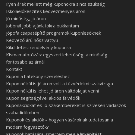
Ilyen árak mellett még kuponokra sincs szükség
Iskolaelőkészítés kedvezményes áron
Jó minőség, jó áron
Jobbnál jobb ajánlatokra bukkantam
Jópofa csapatépítő programok kuponlesőknek
Kedvező árú hőszivattyú
Kiküldetési rendelvény kuponra
Kismamafotózás: egyszeri lehetőség, a minőség
fontosabb az árnál
Kontakt
Kupon a hatékony szereléshez
Kupon nélkül is jó áron volt a tűzvédelmi szakvizsga
Kupon nélkül is lehet jó áron váltóolajat venni
Kupon segítségével akciós falvédők
Kuponakciókat és jó szakembereket is szívesen vadászok
szabadidőmben
Kuponok és akciók – hogyan vásárolnak tudatosan a
modern fogyasztók?
Kuponok hatására ismertem meg a linképítést