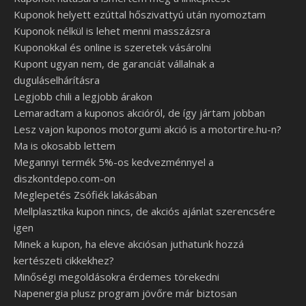
Kuponok helyett ezúttal hőszivattyú után nyomoztam
Kuponok nélkül is lehet menni masszázsra
Kuponokkal és online is szeretek vásárolni
Kupont ugyan nem, de garanciát vállalnak a
duguláselhárításra
Legjobb chili a legjobb árakon
Lemaradtam a kuponos akcióról, de így jártam jobban
Lesz vajon kuponos motorgumi akció is a motortire.hu-n?
Ma is okosabb lettem
Megannyi termék 5%-os kedvezménnyel a
diszkontdepo.com-on
Meglepetés Zsófiék lakásában
Mellplasztika kupon nincs, de akciós ajánlat szerencsére
igen
Minek a kupon, ha eleve akciósan juthatunk hozzá
kertészeti cikkekhez?
Minőségi megoldásokra érdemes törekedni
Napenergia plusz program jövőre már biztosan