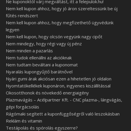
Ne kuponoktól várj megváltást, itt a felepulok.hu!
Nem kell kupon ahhoz, hogy jó áron szereltessünk be új
fűtés rendszert
Nem kell kupon ahhoz, hogy megfizethető ügyvédünk
legyen
Nem kell kupon, hogy olcsón vegyünk nagy cipőt
Nem mindegy, hogy régi vagy új pénz
Nem minden a pazarlás
Nem tudok ellenállni az akcióknak
Nem tudtam beváltani a kuponomat
Nyaralás kupongyűjtő barátnővel
Nyári gumi árak akciósan ezen a hihetetlen jó oldalon
Nyomtatókellékek kuponáron, ingyenes kiszállítással
Okosotthonok és növekedő energiaigény
Plazmavágás – Acélpartner Kft. - CNC plazma-, lángvágás,
gépi forgácsolás
Rágómaki segített a kuponfüggőségről való leszokásban
Reklám és vitamin
Testápolás és spórolás egyszerre?