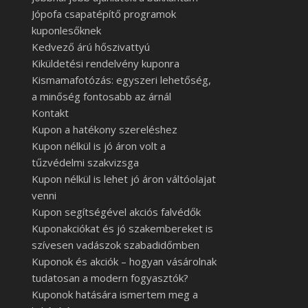
Jópofa csapatépítő programok
kuponlesőknek
Kedvező árú hőszivattyú
Kiküldetési rendelvény kuponra
Kismamafotózás: egyszeri lehetőség,
a minőség fontosabb az árnál
Kontakt
Kupon a hatékony szereléshez
Kupon nélkül is jó áron volt a
tűzvédelmi szakvizsga
Kupon nélkül is lehet jó áron váltóolajat
venni
Kupon segítségével akciós falvédők
Kuponakciókat és jó szakembereket is
szívesen vadászok szabadidőmben
Kuponok és akciók – hogyan vásárolnak
tudatosan a modern fogyasztók?
Kuponok hatására ismertem meg a