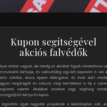
Kupon segítségével
akciós falvédők
lyan ember vagyok, aki mindig az akciókat figyeli, mindenhova v
örzsvásárló kártyája, és valószínűleg egy-két kuponom is van 
dott üzletbe, ahova éppen ellátogatok. Az évek alatt mind
agyon megdrágult és sokszor még leértékelve is fáj a szív
egvenni valamit. Általában azonban nagy segítség mind
sszegyűjtött kártya és kupon.
 legutóbbi egyik nagyobb projektünk a lakásfelújítás volt, a