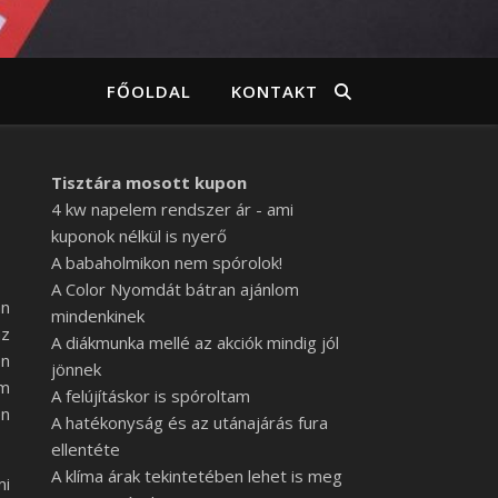
FŐOLDAL
KONTAKT
Tisztára mosott kupon
4 kw napelem rendszer ár - ami
kuponok nélkül is nyerő
A babaholmikon nem spórolok!
A Color Nyomdát bátran ajánlom
an
mindenkinek
az
A diákmunka mellé az akciók mindig jól
en
jönnek
em
A felújításkor is spóroltam
en
A hatékonyság és az utánajárás fura
ellentéte
A klíma árak tekintetében lehet is meg
mi