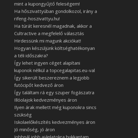
mint a kupongyűjtő feleségem!
Ha hőszivattyúban gondolkozol, irány a
rifeng-hoszivattyu.hu!
Ha túrát keresnél magadnak, akkor a
Cultractive a megfelelő választás
Hirdessünk mi magunk akciókat!
Hogyan készüljünk költséghatékonyan
a téli időszakra?
Így lehet ingyen céget alapítani
kuponok nélkül a topcegalapitas.eu-val
Így sikerült beszereznem a legjobb
futócipőt kedvező áron
Így találtam rá egy szuper fogászatra
Illóolajok kedvezményes áron
Ilyen árak mellett még kuponokra sincs
szükség
Iskolaelőkészítés kedvezményes áron
Jó minőség, jó áron
Jobbnál jobb ajánlatokra bukkantam