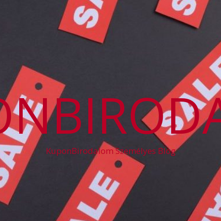
ONBIROD
KuponBirodalom Személyes Blog