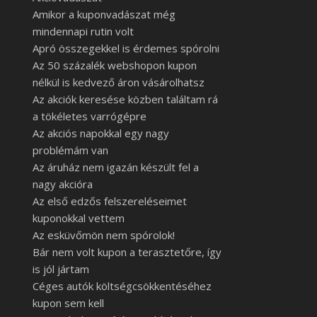
Amikor a kuponvadászat még
mindennapi rutin volt
Apró összegekkel is érdemes spórolni
Az 50 százalék webshopon kupon
nélkül is kedvező áron vásárolhatsz
Az akciók keresése közben találtam rá
a tökéletes varrógépre
Az akciós napokkal egy nagy
problémám van
Az áruház nem igazán készült fel a
nagy akcióra
Az első edzős felszereléseimet
kuponokkal vettem
Az esküvőmön nem spórolok!
Bár nem volt kupon a terasztetőre, így
is jól jártam
Céges autók költségcsökkentéséhez
kupon sem kell