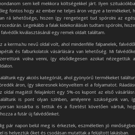
ondanom sem kell mekkora költségekkel járt. Ilyen szituációkb
őleg fontos hogy az ember ne teljes áron vegye a termékeket, 
an rá lehetősége, hiszen így rengeteget tud spórolni az egé
rocedúrán. Leginkább a falak kidekorálásán tudtam spórolni, hisz
 falvédők kiválasztásánál egy remek oldalt találtam.
z a kerma.hu nevű oldal volt, ahol mindenféle falpanelek, falvédő
apéták és falburkolatok vásárlására van lehetőség. Mi falvédők
zerettünk volna venni, így elsődlegesen azokat nézegettük 
ldalon.
aláltunk egy akciós kategóriát, ahol gyönyörű termékeket találtu
öredék áron, így sikeresnek könyveltem el a folyamatot. Ráadás
z oldal magától felajánlott egy 5%-os kupont az első vásárlásr
aláltunk is pont olyan színben, amilyenre szükségünk van, í
yorsan kosárba is tettük és a fizetést követően vártuk, ho
ihozza a futár új falvédőinket.
lig pár napon belül meg is érkeztek, eszméletlen jó minőségbe
el is helyeztük őket és csodásan mutattak a felújított lakásban.