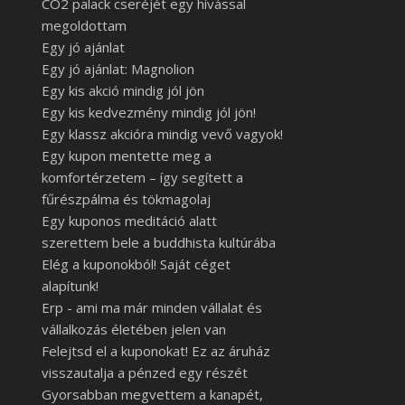
CO2 palack cseréjét egy hívással
megoldottam
Egy jó ajánlat
Egy jó ajánlat: Magnolion
Egy kis akció mindig jól jön
Egy kis kedvezmény mindig jól jön!
Egy klassz akcióra mindig vevő vagyok!
Egy kupon mentette meg a
komfortérzetem – így segített a
fűrészpálma és tökmagolaj
Egy kuponos meditáció alatt
szerettem bele a buddhista kultúrába
Elég a kuponokból! Saját céget
alapítunk!
Erp - ami ma már minden vállalat és
vállalkozás életében jelen van
Felejtsd el a kuponokat! Ez az áruház
visszautalja a pénzed egy részét
Gyorsabban megvettem a kanapét,