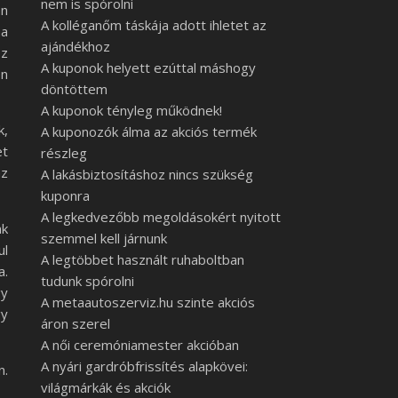
nem is spórolni
an
A kolléganőm táskája adott ihletet az
ha
ajándékhoz
sz
A kuponok helyett ezúttal máshogy
en
döntöttem
A kuponok tényleg működnek!
k,
A kuponozók álma az akciós termék
et
részleg
az
A lakásbiztosításhoz nincs szükség
kuponra
A legkedvezőbb megoldásokért nyitott
nk
szemmel kell járnunk
ul
A legtöbbet használt ruhaboltban
a.
tudunk spórolni
gy
A metaautoszerviz.hu szinte akciós
gy
áron szerel
A női ceremóniamester akcióban
A nyári gardróbfrissítés alapkövei:
n.
világmárkák és akciók