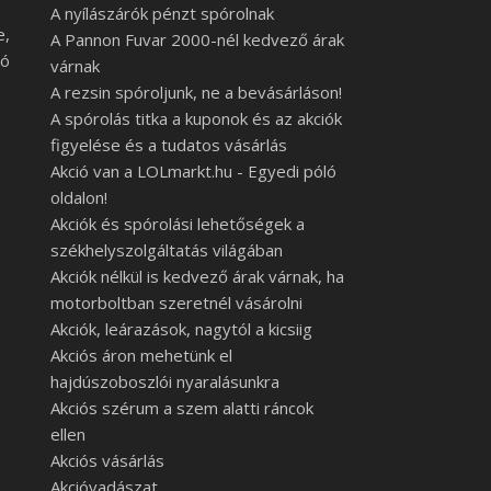
A nyílászárók pénzt spórolnak
e,
A Pannon Fuvar 2000-nél kedvező árak
jó
várnak
A rezsin spóroljunk, ne a bevásárláson!
A spórolás titka a kuponok és az akciók
figyelése és a tudatos vásárlás
Akció van a LOLmarkt.hu - Egyedi póló
oldalon!
Akciók és spórolási lehetőségek a
székhelyszolgáltatás világában
Akciók nélkül is kedvező árak várnak, ha
motorboltban szeretnél vásárolni
Akciók, leárazások, nagytól a kicsiig
Akciós áron mehetünk el
hajdúszoboszlói nyaralásunkra
Akciós szérum a szem alatti ráncok
ellen
Akciós vásárlás
Akcióvadászat