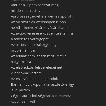
Amikor a kuponvadászat még
mindennapi rutin volt
Apró összegekkel is érdemes spórolni
Az 50 százalék webshopon kupon
nélkül is kedvező áron vásárolhatsz
Az akciók keresése közben találtam rá
a tökéletes varrógépre
Az akciós napokkal egy nagy
problémám van
Az áruház nem igazán készült fel a
nagy akcióra
Az első edzős felszereléseimet
kuponokkal vettem
Az esküvőmön nem spórolok!
Bár nem volt kupon a terasztetőre, így
is jól jártam
Céges autók költségcsökkentéséhez
kupon sem kell