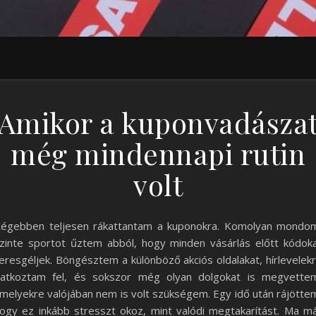
Amikor a kuponvadásza
még mindennapi rutin
volt
égebben teljesen rákattantam a kuponokra. Komolyan mondo
zinte sportot űztem abból, hogy minden vásárlás előtt kódok
eresgéljek. Böngésztem a különböző akciós oldalakat, hírlevelek
ratkoztam fel, és sokszor még olyan dolgokat is megvette
melyekre valójában nem is volt szükségem. Egy idő után rájötte
ogy ez inkább stresszt okoz, mint valódi megtakarítást. Ma m