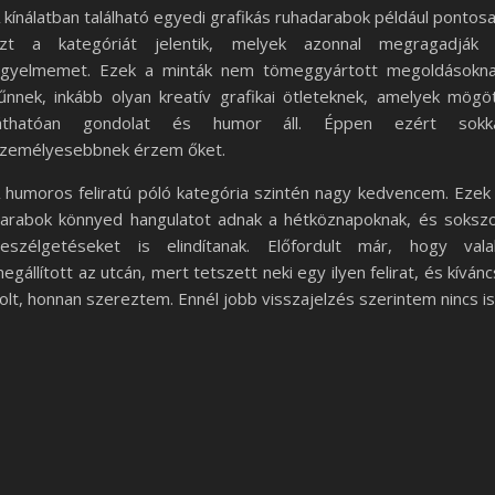
 kínálatban található egyedi grafikás ruhadarabok például pontos
zt a kategóriát jelentik, melyek azonnal megragadják
igyelmemet. Ezek a minták nem tömeggyártott megoldásokn
űnnek, inkább olyan kreatív grafikai ötleteknek, amelyek mögö
láthatóan gondolat és humor áll. Éppen ezért sokka
zemélyesebbnek érzem őket.
 humoros feliratú póló kategória szintén nagy kedvencem. Ezek
arabok könnyed hangulatot adnak a hétköznapoknak, és soksz
eszélgetéseket is elindítanak. Előfordult már, hogy vala
egállított az utcán, mert tetszett neki egy ilyen felirat, és kívánc
olt, honnan szereztem. Ennél jobb visszajelzés szerintem nincs is