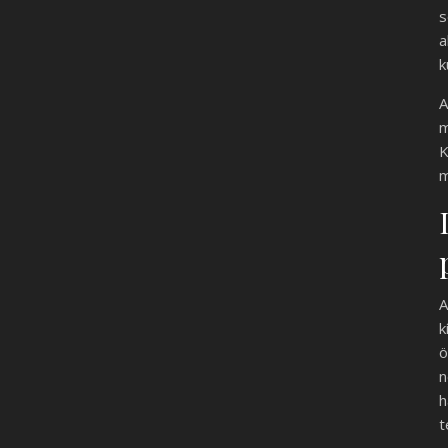
s
a
k
A
m
K
m
A
k
ö
n
h
t