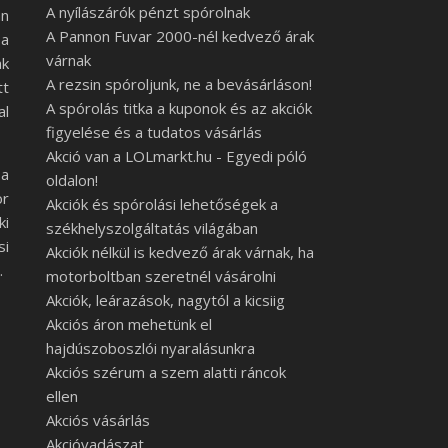
A nyílászárók pénzt spórolnak
an
A Pannon Fuvar 2000-nél kedvező árak
 a
várnak
ak
A rezsin spóroljunk, ne a bevásárláson!
tt
A spórolás titka a kuponok és az akciók
l
figyelése és a tudatos vásárlás
Akció van a LOLmarkt.hu - Egyedi póló
 a
oldalon!
or
Akciók és spórolási lehetőségek a
ki
székhelyszolgáltatás világában
si
Akciók nélkül is kedvező árak várnak, ha
.
motorboltban szeretnél vásárolni
Akciók, leárazások, nagytól a kicsiig
Akciós áron mehetünk el
hajdúszoboszlói nyaralásunkra
Akciós szérum a szem alatti ráncok
ellen
Akciós vásárlás
Akcióvadászat