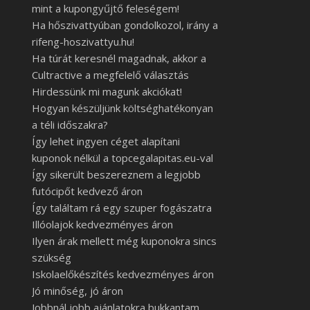
mint a kupongyűjtő feleségem!
Ha hőszivattyúban gondolkozol, irány a
rifeng-hoszivattyu.hu!
Ha túrát keresnél magadnak, akkor a
Cultractive a megfelelő választás
Hirdessünk mi magunk akciókat!
Hogyan készüljünk költséghatékonyan
a téli időszakra?
Így lehet ingyen céget alapítani
kuponok nélkül a topcegalapitas.eu-val
Így sikerült beszereznem a legjobb
futócipőt kedvező áron
Így találtam rá egy szuper fogászatra
Illóolajok kedvezményes áron
Ilyen árak mellett még kuponokra sincs
szükség
Iskolaelőkészítés kedvezményes áron
Jó minőség, jó áron
Jobbnál jobb ajánlatokra bukkantam