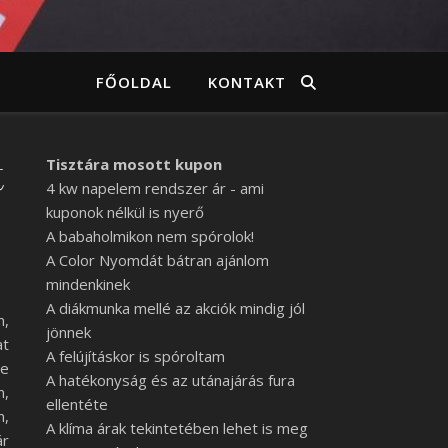
FŐOLDAL
KONTAKT
t
Tisztára mosott kupon
4 kw napelem rendszer ár - ami
kuponok nélkül is nyerő
A babaholmikon nem spórolok!
A Color Nyomdát bátran ajánlom
mindenkinek
A diákmunka mellé az akciók mindig jól
m,
jönnek
at
A felújításkor is spóroltam
re
A hatékonyság és az utánajárás fura
m,
ellentéte
m,
A klíma árak tekintetében lehet is meg
ár