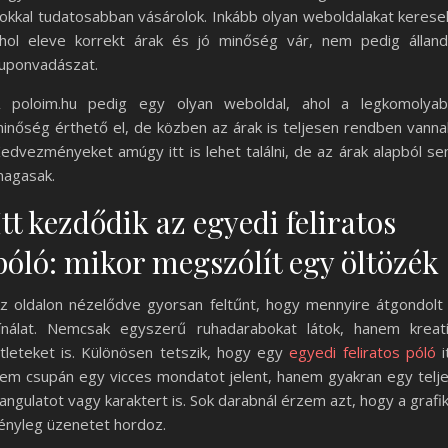
okkal tudatosabban vásárolok. Inkább olyan weboldalakat kerese
hol eleve korrekt árak és jó minőség vár, nem pedig állan
uponvadászat.
 poloim.hu pedig egy olyan weboldal, ahol a legkomolya
inőség érthető el, de közben az árak is teljesen rendben vanna
edvezményeket amúgy itt is lehet találni, de az árak alapból s
agasak.
Itt kezdődik az egyedi feliratos
póló: mikor megszólít egy öltözék
z oldalon nézelődve gyorsan feltűnt, hogy mennyire átgondolt
ínálat. Nemcsak egyszerű ruhadarabokat látok, hanem kreat
tleteket is. Különösen tetszik, hogy egy
egyedi feliratos póló
i
em csupán egy vicces mondatot jelent, hanem gyakran egy telj
angulatot vagy karaktert is. Sok darabnál érzem azt, hogy a grafi
ényleg üzenetet hordoz.