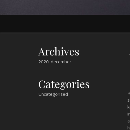
Archives
2020. december
Categories
R
Uncategorized
s
k
i
a
h