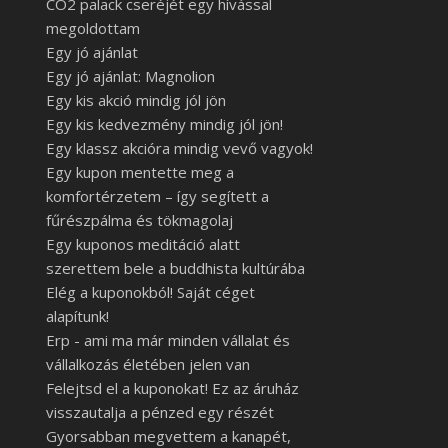
CO2 palack cseréjét egy hívással
megoldottam
Egy jó ajánlat
Egy jó ajánlat: Magnolion
Egy kis akció mindig jól jön
Egy kis kedvezmény mindig jól jön!
Egy klassz akcióra mindig vevő vagyok!
Egy kupon mentette meg a
komfortérzetem – így segített a
fűrészpálma és tökmagolaj
Egy kuponos meditáció alatt
szerettem bele a buddhista kultúrába
Elég a kuponokból! Saját céget
alapítunk!
Erp - ami ma már minden vállalat és
vállalkozás életében jelen van
Felejtsd el a kuponokat! Ez az áruház
visszautalja a pénzed egy részét
Gyorsabban megvettem a kanapét,