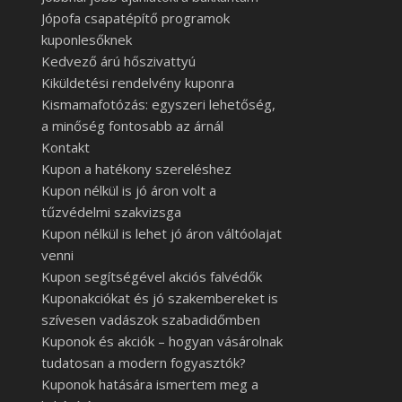
Jópofa csapatépítő programok
kuponlesőknek
Kedvező árú hőszivattyú
Kiküldetési rendelvény kuponra
Kismamafotózás: egyszeri lehetőség,
a minőség fontosabb az árnál
Kontakt
Kupon a hatékony szereléshez
Kupon nélkül is jó áron volt a
tűzvédelmi szakvizsga
Kupon nélkül is lehet jó áron váltóolajat
venni
Kupon segítségével akciós falvédők
Kuponakciókat és jó szakembereket is
szívesen vadászok szabadidőmben
Kuponok és akciók – hogyan vásárolnak
tudatosan a modern fogyasztók?
Kuponok hatására ismertem meg a