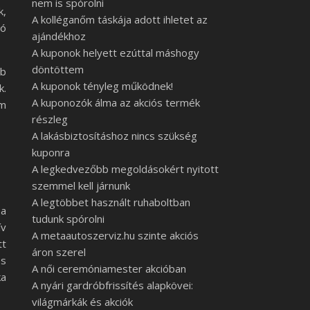
nem is spórolni
k,
A kolléganőm táskája adott ihletet az
dó
ajándékhoz
A kuponok helyett ezúttal máshogy
döntöttem
bb
A kuponok tényleg működnek!
k.
A kuponozók álma az akciós termék
em
részleg
A lakásbiztosításhoz nincs szükség
kuponra
A legkedvezőbb megoldásokért nyitott
szemmel kell járnunk
A legtöbbet használt ruhaboltban
 a
tudunk spórolni
ív
A metaautoszerviz.hu szinte akciós
tt
áron szerel
es
A női ceremóniamester akcióban
ka
A nyári gardróbfrissítés alapkövei:
világmárkák és akciók