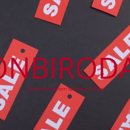
ONBIROD
KuponBirodalom Személyes Blog