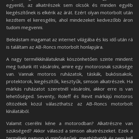
egyenlő, az alkatrészek sem olcsók és minden egyéb
kiegészítőnek is elkérik az árát. Ezért olyan motorbolt után
kezdtem el keresgélni, ahol mindezeket kedvezőbb áron
tudom megvenni.
Beleástam magamat az internet világába és kis idő után rá
is találtam az AB-Roncs motorbolt honlapjára.
A nagy termékkínálatuknak köszönhetően szinte mindent
meg tudunk itt vásárolni, amire egy motorosnak szüksége
van. Vannak motoros ruházatok, táskák, bukósisakok,
protektorok, kiegészítők, kesztyűk, simson alkatrészek. Ha
márkás ruházatot szeretnél vásárolni, akkor erre is van
lehetőséged. Seventy, Roleff és Revit márkájú motoros
öltözékek közül választhatsz az AB-Roncs motorbolt
kínálatából.
Valamit cserélni kéne a motorodban? Alkatrészre van
szükséged? Akkor válaszd a simson alkatrészeket. Ezek a
termékek nagyon jó minőségűek, megbízhatók és nem kell