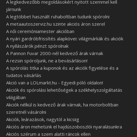
A legkedvezőbb megoldásokért nyitott szemmel kell
járnunk
A legtöbbet használt ruhaboltban tudunk spórolni
A metaautoszerviz.hu szinte akciós áron szerel
A női ceremóniamester akcióban
A nyári gardróbfrissítés alapkövei: világmárkák és akciók
A nyílászárók pénzt spórolnak
A Pannon Fuvar 2000-nél kedvező árak várnak
A rezsin spóroljunk, ne a bevásárláson!
A spórolás titka a kuponok és az akciók figyelése és a
tudatos vásárlás
Akció van a LOLmarkt.hu - Egyedi póló oldalon!
Akciók és spórolási lehetőségek a székhelyszolgáltatás
világában
Akciók nélkül is kedvező árak várnak, ha motorboltban
szeretnél vásárolni
Akciók, leárazások, nagytól a kicsiig
Akciós áron mehetünk el hajdúszoboszlói nyaralásunkra
Akciós szérum a szem alatti ráncok ellen