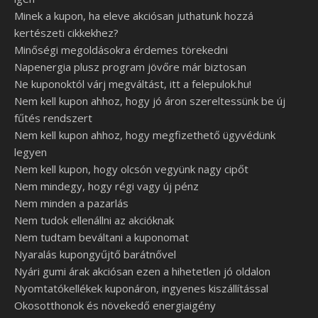
Minek a kupon, ha eleve akciósan juthatunk hozzá
kertészeti cikkekhez?
Minőségi megoldásokra érdemes törekedni
Napenergia plusz program jövőre már biztosan
Ne kuponoktól várj megváltást, itt a felepulok.hu!
Nem kell kupon ahhoz, hogy jó áron szereltessünk be új
fűtés rendszert
Nem kell kupon ahhoz, hogy megfizethető ügyvédünk
legyen
Nem kell kupon, hogy olcsón vegyünk nagy cipőt
Nem mindegy, hogy régi vagy új pénz
Nem minden a pazarlás
Nem tudok ellenállni az akcióknak
Nem tudtam beváltani a kuponomat
Nyaralás kupongyűjtő barátnővel
Nyári gumi árak akciósan ezen a hihetetlen jó oldalon
Nyomtatókellékek kuponáron, ingyenes kiszállítással
Okosotthonok és növekedő energiaigény