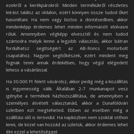
ezekről a kerékpárokról. Minden termékükről részletes
leírást találsz az oldalon, ezért könnyen össze tudod őket
hasonlítani. Ha nem vagy biztos a döntésedben, akkor
mindenképp érdemes lehet minden információt elolvasni
róluk. Amennyiben végképp elvesztél és nem tudod
számodra melyik lenne a legjobb választás, akkor bátran
fordulhatsz segítségért az AB-Roncs motorbolt
csapatához. Nagyon segítőkészek, ezért mindent meg
fognak tenni annak érdekében, hogy végül elégedett
lehess a vásárlással.
Ha 30.000 Ft felett vásárolsz, akkor pedig még a kiszállítás
is ingyenesség válik. Általában 2-7 munkanapot vesz
igénybe a termékek házhozszállítása, de amennyiben a
személyes átvételt választanád, akkor a Dunaföldvári
üzletben ezt megteheted. Ebben az esetben még a
szállítási idő is lerövidül. Ha napközben nem szoktál otthon
lenni, de közel van hozzád az üzletük, akkor érdemes lehet
élni ezzel a lehetőséggel.