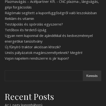
Plazmavágás – Acélpartner Kft. - CNC plazma-, lángvágás,
gépi forgácsolás
Rágómaki segített a kuponfüggőségről való leszokásban
Reklám és vitamin
Testápolás és spórolás egyszerre?
Tetőbox és hirdető újság
Ugyan nem kuponnal de ajándékkal és kedvezménnyel
energetikai tanúsítvány
Új fűnyíró traktor akciósan létezik?
Uniós pályázatok magánszemélyeknek? Megéri!
Vajon napelem rendszerre is jár kupon?
Keresés
Recent Posts
Az I. nagy kuponháború