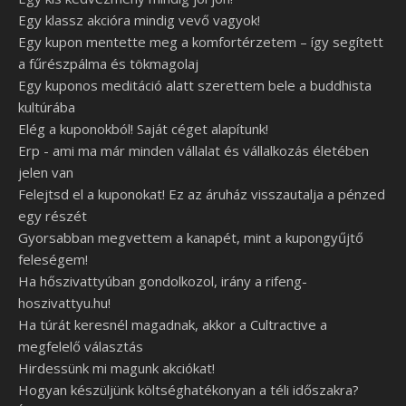
Egy klassz akcióra mindig vevő vagyok!
Egy kupon mentette meg a komfortérzetem – így segített
a fűrészpálma és tökmagolaj
Egy kuponos meditáció alatt szerettem bele a buddhista
kultúrába
Elég a kuponokból! Saját céget alapítunk!
Erp - ami ma már minden vállalat és vállalkozás életében
jelen van
Felejtsd el a kuponokat! Ez az áruház visszautalja a pénzed
egy részét
Gyorsabban megvettem a kanapét, mint a kupongyűjtő
feleségem!
Ha hőszivattyúban gondolkozol, irány a rifeng-
hoszivattyu.hu!
Ha túrát keresnél magadnak, akkor a Cultractive a
megfelelő választás
Hirdessünk mi magunk akciókat!
Hogyan készüljünk költséghatékonyan a téli időszakra?