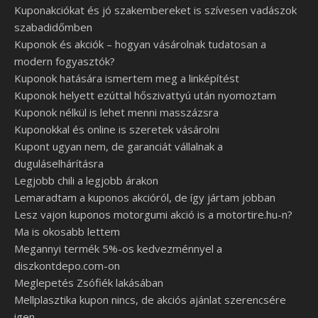
Kuponakciókat és jó szakembereket is szívesen vadászok
szabadidőmben
Kuponok és akciók – hogyan vásárolnak tudatosan a
modern fogyasztók?
Kuponok hatására ismertem meg a linképítést
Kuponok helyett ezúttal hőszivattyú után nyomoztam
Kuponok nélkül is lehet menni masszázsra
Kuponokkal és online is szeretek vásárolni
Kupont ugyan nem, de garanciát vállalnak a
duguláselhárításra
Legjobb chili a legjobb árakon
Lemaradtam a kuponos akcióról, de így jártam jobban
Lesz vajon kuponos motorgumi akció is a motortire.hu-n?
Ma is okosabb lettem
Megannyi termék 5%-os kedvezménnyel a
diszkontdepo.com-on
Meglepetés Zsófiék lakásában
Mellplasztika kupon nincs, de akciós ajánlat szerencsére
igen