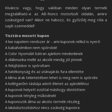
Kíváncsi vagy, hogy valóban minden olyan termék
megtalálható-e az AB-Roncs motorbolt oldalán, amire
szükséged van? Akkor ne habozz, és győződj meg róla a
saját szemeddel!
Tisztára mosott kupon
4 kw napelem rendszer ár - ami kuponok nélkül is nyerő
A babaholmikon nem spórolok!
A Color Nyomdát bátran ajánlom mindenkinek
A diákmunka mellé az akciók mindig jól jönnek
A felújításkor is spóroltam
A hatékonyság és az utánajárás fura ellentéte
A klíma árak tekintetében lehet is meg nem is spórolni
A kolléganőm táskája adott ihletet az ajándékhoz
A kuponok helyett ezúttal máshogy döntöttem
A kuponok tényleg működnek!
A kuponozók álma az akciós termék részleg
A lakásbiztosításhoz nincs szükség kuponra