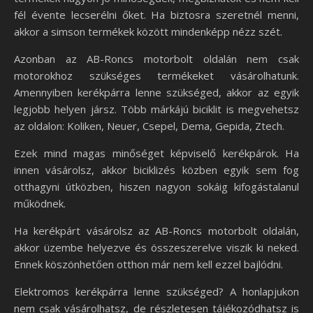
fél évente lecserélni őket. Ha biztosra szeretnél menni,
akkor a simson termékek között mindenképp nézz szét.
Azonban az AB-Roncs motorbolt oldalán nem csak
motorokhoz szükséges termékeket vásárolhatunk.
Amennyiben kerékpárra lenne szükséged, akkor az egyik
legjobb helyen jársz. Több márkájú biciklit is megvehetsz
az oldalon: Koliken, Neuer, Csepel, Dema, Gepida, Ztech.
Ezek mind magas minőséget képviselő kerékpárok. Ha
innen vásárolsz, akkor biciklizés közben egyik sem fog
otthagyni útközben, hiszen nagyon sokáig kifogástalanul
működnek.
Ha kerékpárt vásárolsz az AB-Roncs motorbolt oldalán,
akkor üzembe helyezve és összeszerelve viszik ki neked.
Ennek köszönhetően otthon már nem kell ezzel bajlódni.
Elektromos kerékpárra lenne szükséged? A honlapjukon
nem csak vásárolhatsz, de részletesen tájékozódhatsz is