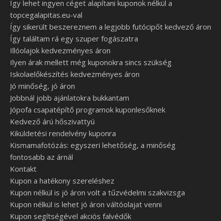
Így lehet ingyen céget alapítani kuponok nélkül a
topcegalapitas.eu-val
Így sikerült beszereznem a legjobb futócipőt kedvező áron
Így találtam rá egy szuper fogászatra
Illóolajok kedvezményes áron
Ilyen árak mellett még kuponokra sincs szükség
Iskolaelőkészítés kedvezményes áron
Jó minőség, jó áron
Jobbnál jobb ajánlatokra bukkantam
Jópofa csapatépítő programok kuponlesőknek
Kedvező árú hőszivattyú
Kiküldetési rendelvény kuponra
Kismamafotózás: egyszeri lehetőség, a minőség
fontosabb az árnál
Kontakt
Kupon a hatékony szereléshez
Kupon nélkül is jó áron volt a tűzvédelmi szakvizsga
Kupon nélkül is lehet jó áron váltóolajat venni
Kupon segítségével akciós falvédők