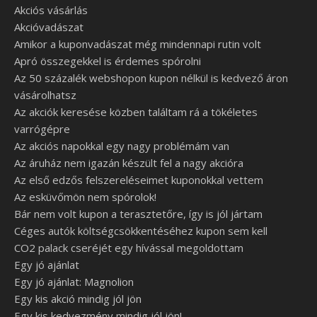
Akciós vásárlás
Akcióvadászat
Amikor a kuponvadászat még mindennapi rutin volt
Apró összegekkel is érdemes spórolni
Az 50 százalék webshopon kupon nélkül is kedvező áron
vásárolhatsz
Az akciók keresése közben találtam rá a tökéletes
varrógépre
Az akciós napokkal egy nagy problémám van
Az áruház nem igazán készült fel a nagy akcióra
Az első edzős felszereléseimet kuponokkal vettem
Az esküvőmön nem spórolok!
Bár nem volt kupon a terasztetőre, így is jól jártam
Céges autók költségcsökkentéséhez kupon sem kell
CO2 palack cseréjét egy hívással megoldottam
Egy jó ajánlat
Egy jó ajánlat: Magnolion
Egy kis akció mindig jól jön
Egy kis kedvezmény mindig jól jön!