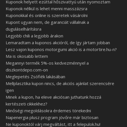
Kuponok helyett ezúttal hőszivattyú után nyomoztam
Kuponok nélkül is lehet menni masszázsra
Kuponokkal és online is szeretek vásárolni
Kupont ugyan nem, de garanciát vállalnak a
duguláselhárításra
Legjobb chili a legjobb árakon
Lemaradtam a kuponos akcióról, de így jártam jobban
Lesz vajon kuponos motorgumi akció is a motortire.hu-n?
Ma is okosabb lettem
Megannyi termék 5%-os kedvezménnyel a
diszkontdepo.com-on
Meglepetés Zsófiék lakásában
Mellplasztika kupon nincs, de akciós ajánlat szerencsére
igen
Minek a kupon, ha eleve akciósan juthatunk hozzá
kertészeti cikkekhez?
Minőségi megoldásokra érdemes törekedni
Napenergia plusz program jövőre már biztosan
Ne kuponoktól várj megváltást, itt a felepulok.hu!