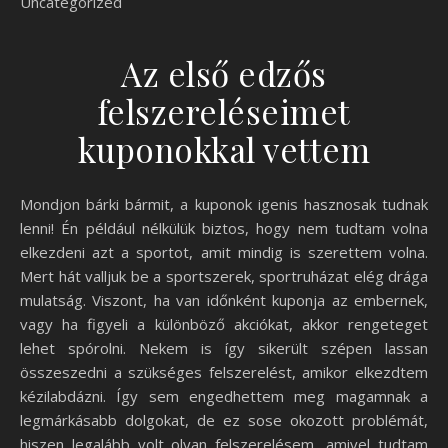
Uncategorized
Az első edzős
felszereléseimet
kuponokkal vettem
Mondjon bárki bármit, a kuponok igenis hasznosak tudnak
lenni! Én például nélkülük biztos, hogy nem tudtam volna
elkezdeni azt a sportot, amit mindig is szerettem volna.
Mert hát valljuk be a sportszerek, sportruházat elég drága
mulatság. Viszont, ha van időnként kuponja az embernek,
vagy ha figyeli a különböző akciókat, akkor rengeteget
lehet spórolni. Nekem is így sikerült szépen lassan
összeszedni a szükséges felszerelést, amikor elkezdtem
kézilabdázni. Így sem engedhettem meg magamnak a
legmárkásabb dolgokat, de ez sose okozott problémát,
hiszen legalább volt olyan felszerelésem, amivel tudtam