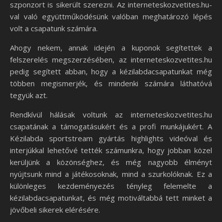
szponzort is sikerült szerezni. Az interneteskozvetites.hu-
val való együttműködésünk valóban meghatározó lépés
volt a csapatunk számára.
Ahogy nekem, annak idején a kuponok segítettek a
felszerelés megszerzésében, az interneteskozvetites.hu
pedig segített abban, hogy a kézilabdacsapatunkat még
többen megismerjék, és mindenki számára láthatóvá
tegyük azt.
Rendkívül hálásak voltunk az interneteskozvetites.hu
csapatának a támogatásukért és a profi munkájukért. A
Kézilabda sportstream gyártás highlights videóval és
interjúkkal lehetővé tették számunkra, hogy jobban közel
kerüljünk a közönséghez, és még nagyobb élményt
nyújtsunk mind a játékosoknak, mind a szurkolóknak. Ez a
különleges kezdeményezés tényleg felemelte a
kézilabdacsapatunkat, és még motiváltabbá tett minket a
jövőbeli sikerek elérésére.