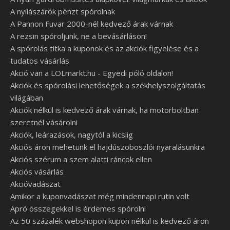
A nyílászárók pénzt spórolnak
A Pannon Fuvar 2000-nél kedvező árak várnak
A rezsin spóroljunk, ne a bevásárláson!
A spórolás titka a kuponok és az akciók figyelése és a
tudatos vásárlás
Akció van a LOLmarkt.hu - Egyedi póló oldalon!
Akciók és spórolási lehetőségek a székhelyszolgáltatás
világában
Akciók nélkül is kedvező árak várnak, ha motorboltban
szeretnél vásárolni
Akciók, leárazások, nagytól a kicsiig
Akciós áron mehetünk el hajdúszoboszlói nyaralásunkra
Akciós szérum a szem alatti ráncok ellen
Akciós vásárlás
Akcióvadászat
Amikor a kuponvadászat még mindennapi rutin volt
Apró összegekkel is érdemes spórolni
Az 50 százalék webshopon kupon nélkül is kedvező áron