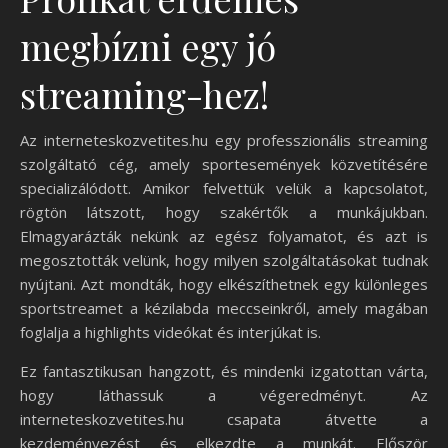
megbízni egy jó
streaming-hez!
Az interneteskozvetites.hu egy professzionális streaming
szolgáltató cég, amely sportesemények közvetítésére
specializálódott. Amikor felvettük velük a kapcsolatot,
rögtön látszott, hogy szakértők a munkájukban.
Elmagyarázták nekünk az egész folyamatot, és azt is
megosztották velünk, hogy milyen szolgáltatásokat tudnak
nyújtani. Azt mondták, hogy elkészíthetnek egy különleges
sportstreamet a kézilabda meccseinkről, amely magában
foglalja a highlights videókat és interjúkat is.
Ez fantasztikusan hangzott, és mindenki izgatottan várta,
hogy láthassuk a végeredményt. Az
interneteskozvetites.hu csapata átvette a
kezdeményezést és elkezdte a munkát. Először