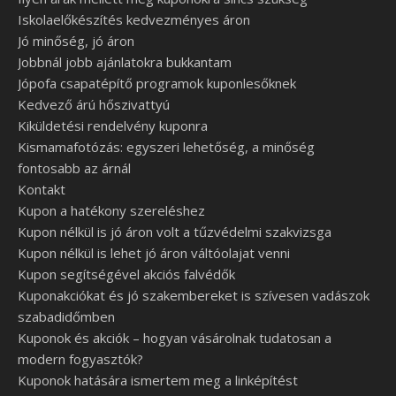
Iskolaelőkészítés kedvezményes áron
Jó minőség, jó áron
Jobbnál jobb ajánlatokra bukkantam
Jópofa csapatépítő programok kuponlesőknek
Kedvező árú hőszivattyú
Kiküldetési rendelvény kuponra
Kismamafotózás: egyszeri lehetőség, a minőség
fontosabb az árnál
Kontakt
Kupon a hatékony szereléshez
Kupon nélkül is jó áron volt a tűzvédelmi szakvizsga
Kupon nélkül is lehet jó áron váltóolajat venni
Kupon segítségével akciós falvédők
Kuponakciókat és jó szakembereket is szívesen vadászok
szabadidőmben
Kuponok és akciók – hogyan vásárolnak tudatosan a
modern fogyasztók?
Kuponok hatására ismertem meg a linképítést