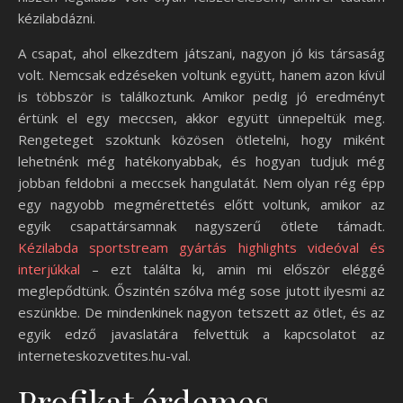
kézilabdázni.
A csapat, ahol elkezdtem játszani, nagyon jó kis társaság
volt. Nemcsak edzéseken voltunk együtt, hanem azon kívül
is többször is találkoztunk. Amikor pedig jó eredményt
értünk el egy meccsen, akkor együtt ünnepeltük meg.
Rengeteget szoktunk közösen ötletelni, hogy miként
lehetnénk még hatékonyabbak, és hogyan tudjuk még
jobban feldobni a meccsek hangulatát. Nem olyan rég épp
egy nagyobb megmérettetés előtt voltunk, amikor az
egyik csapattársamnak nagyszerű ötlete támadt.
Kézilabda sportstream gyártás highlights videóval és
interjúkkal
– ezt találta ki, amin mi először eléggé
meglepődtünk. Őszintén szólva még sose jutott ilyesmi az
eszünkbe. De mindenkinek nagyon tetszett az ötlet, és az
egyik edző javaslatára felvettük a kapcsolatot az
interneteskozvetites.hu-val.
Profikat érdemes