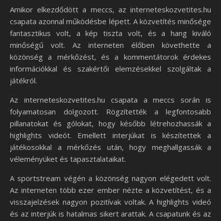
Amikor elkezdődött a meccs, az interneteskozvetites.hu
csapata azonnal működésbe lépett. A közvetítés minősége
fantasztikus volt, a kép tiszta volt, és a hang kiváló
minőségű volt. Az interneten élőben követhette a
közönség a mérkőzést, és a kommentátorok érdekes
információkkal és szakértői elemzésekkel szolgáltak a
játékról.
Az interneteskozvetites.hu csapata a meccs során is
folyamatosan dolgozott. Rögzítették a legfontosabb
pillanatokat és gólokat, hogy később létrehozhassák a
highlights videót. Emellett interjúkat is készítettek a
játékosokkal a mérkőzés után, hogy meghallgassák a
véleményüket és tapasztalataikat.
A sportstream végén a közönség nagyon elégedett volt.
Az interneten több ezer ember nézte a közvetítést, és a
visszajelzések nagyon pozitívak voltak. A highlights videó
és az interjúk is hatalmas sikert arattak. A csapatunk és az