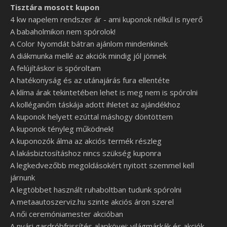
Tisztára mosott kupon
4 kw napelem rendszer ár - ami kuponok nélkül is nyerő
A babaholmikon nem spórolok!
A Color Nyomdát bátran ajánlom mindenkinek
A diákmunka mellé az akciók mindig jól jönnek
A felújításkor is spóroltam
A hatékonyság és az utánajárás fura ellentéte
A klíma árak tekintetében lehet is meg nem is spórolni
A kolléganőm táskája adott ihletet az ajándékhoz
A kuponok helyett ezúttal máshogy döntöttem
A kuponok tényleg működnek!
A kuponozók álma az akciós termék részleg
A lakásbiztosításhoz nincs szükség kuponra
A legkedvezőbb megoldásokért nyitott szemmel kell
járnunk
A legtöbbet használt ruhaboltban tudunk spórolni
A metaautoszerviz.hu szinte akciós áron szerel
A női ceremóniamester akcióban
A nyári gardróbfrissítés alapkövei: világmárkák és akciók