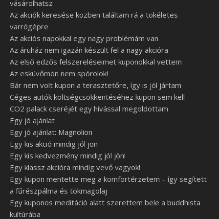
vásárolhatsz
Az akciók keresése közben találtam rá a tökéletes
varrógépre
Az akciós napokkal egy nagy problémám van
Az áruház nem igazán készült fel a nagy akcióra
Az első edzős felszereléseimet kuponokkal vettem
Az esküvőmön nem spórolok!
Bár nem volt kupon a terasztetőre, így is jól jártam
Céges autók költségcsökkentéséhez kupon sem kell
CO2 palack cseréjét egy hívással megoldottam
Egy jó ajánlat
Egy jó ajánlat: Magnolion
Egy kis akció mindig jól jön
Egy kis kedvezmény mindig jól jön!
Egy klassz akcióra mindig vevő vagyok!
Egy kupon mentette meg a komfortérzetem – így segített
a fűrészpálma és tökmagolaj
Egy kuponos meditáció alatt szerettem bele a buddhista
kultúrába