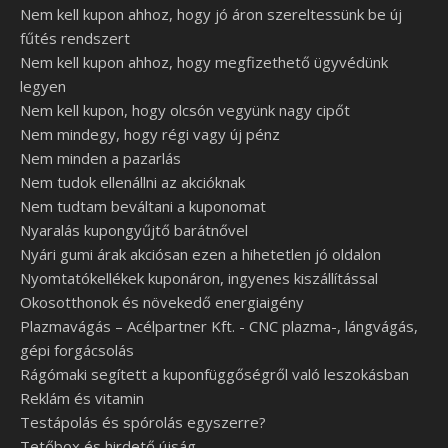
Nem kell kupon ahhoz, hogy jó áron szereltessünk be új
fűtés rendszert
Nem kell kupon ahhoz, hogy megfizethető ügyvédünk
legyen
Nem kell kupon, hogy olcsón vegyünk nagy cipőt
Nem mindegy, hogy régi vagy új pénz
Nem minden a pazarlás
Nem tudok ellenállni az akcióknak
Nem tudtam beváltani a kuponomat
Nyaralás kupongyűjtő barátnővel
Nyári gumi árak akciósan ezen a hihetetlen jó oldalon
Nyomtatókellékek kuponáron, ingyenes kiszállítással
Okosotthonok és növekedő energiaigény
Plazmavágás – Acélpartner Kft. - CNC plazma-, lángvágás,
gépi forgácsolás
Rágómaki segített a kuponfüggőségről való leszokásban
Reklám és vitamin
Testápolás és spórolás egyszerre?
Tetőbox és hirdető újság