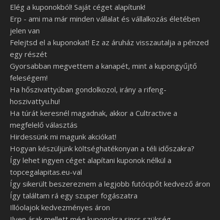
Elég a kuponokból! Saját céget alapítunk!
Erp - ami ma már minden vállalat és vállalkozás életében
jelen van
Felejtsd el a kuponokat! Ez az áruház visszautalja a pénzed
egy részét
Gyorsabban megvettem a kanapét, mint a kupongyűjtő
feleségem!
Ha hőszivattyúban gondolkozol, irány a rifeng-
hoszivattyu.hu!
Ha túrát keresnél magadnak, akkor a Cultractive a
megfelelő választás
Hirdessünk mi magunk akciókat!
Hogyan készüljünk költséghatékonyan a téli időszakra?
Így lehet ingyen céget alapítani kuponok nélkül a
topcegalapitas.eu-val
Így sikerült beszereznem a legjobb futócipőt kedvező áron
Így találtam rá egy szuper fogászatra
Illóolajok kedvezményes áron
Ilyen árak mellett még kuponokra sincs szükség