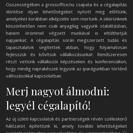
Összességében a grossoffice.hu csapata és a cégalapítás
döntése olyan lehetőségeket nyitott meg előttünk,
amelyeket korábban elképzelni sem mertünk. A sikerünknek
köszönhetően nem csak anyagilag vagyunk stabilitásban,
hanem örömmel végzett munkával is eltölthetjük
napjainkat. A cégalapítás során megszerzett tudás és
tapasztalatok segítettek abban, hogy folyamatosan
fejlesszük és bővítsük vállalkozásunkat. Rendszeresen
részt vettünk vállalkozói képzéseken és konferenciákon,
hogy mindig naprakészek legyünk az iparágunkban történő
változásokkal kapcsolatban.
Merj nagyot álmodni:
legyél cégalapító!
Az új üzleti kapcsolatok és partnerségek révén széleskörű
hálózatot építettünk ki, amely további lehetőségeket