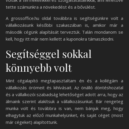
voltak a termékeinkkel és szolgáltatásainkkal, ami lehetővé
tette számunkra a növekedést és a bővülést.
A grossoffice.hu oldal továbbra is segítségünkre volt a
vállalkozásunk későbbi szakaszában is, amikor már a
második cégünk alapítását terveztük. Talán mondanom se
kell, hogy itt már nem kellett a kuponokra támaszkodni.
Segítséggel sokkal
könnyebb volt
Mint cégalapító megtapasztaltam én és a kollégám a
vállalkozás örömeit és kihívásait. Az önálló döntéshozatal
és a vállalkozói szabadság lehetőséget adott arra, hogy az
álmaink szerint alakítsuk a vállalkozásunkat. Bár rengeteg
munka volt és továbbra is van, nem bánjuk meg, hogy
elhagytuk az előző munkahelyünket, és saját céget (most
már cégeket) alapítottunk.