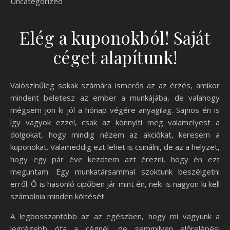
Uncategorized
Elég a kuponokból! Saját
céget alapítunk!
Valószínűleg sokak számára ismerős az az érzés, amikor
mindent beletesz az ember a munkájába, de valahogy
mégsem jön ki jól a hónap végére anyagilag. Sajnos én is
így vagyok ezzel, csak az könnyíti meg valamelyest a
dolgokat, hogy mindig nézem az akciókat, keresem a
kuponokat. Valameddig ezt lehet is csinálni, de az a helyzet,
hogy egy pár éve kezdtem azt érezni, hogy én ezt
meguntam. Egy munkatársammal szoktunk beszélgetni
erről. Ő is hasonló cipőben jár mint én, neki is nagyon ki kell
számolnia minden költését.
A legbosszantóbb az az egészben, hogy mi vagyunk a
legrégebb óta a cégnél, de semmilyen előrelépési