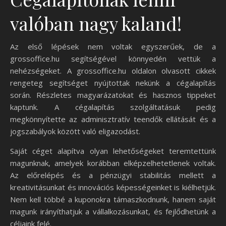
valóban nagy kaland!
Az első lépések nem voltak egyszerűek, de a
grossoffice.hu segítségével könnyedén vettük a
nehézségeket. A grossoffice.hu oldalon olvasott cikkek
rengeteg segítséget nyújtottak nekünk a cégalapítás
során. Részletes magyarázatokat és hasznos tippeket
kaptunk. A cégalapítás szolgáltatásuk pedig
megkönnyítette az adminisztratív teendők ellátását és a
jogszabályok között való eligazodást.
Saját céget alapítva olyan lehetőségeket teremtettünk
magunknak, amelyek korábban elképzelhetetlenek voltak.
Az előrelépés és a pénzügyi stabilitás mellett a
kreativitásunkat és innovációs képességeinket is kiélhetjük.
Nem kell többé a kuponokra támaszkodnunk, hanem saját
magunk irányíthatjuk a vállalkozásunkat, és fejlődhetünk a
céljaink felé.