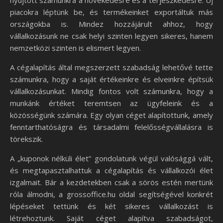
nyújtott számunkra a növekedésre és a terjeszkedésre. Új
piacokra léptünk be, és termékeinket exportáltuk más
országokba is. Mindez hozzájárult ahhoz, hogy
vállalkozásunk ne csak helyi szinten legyen sikeres, hanem
nemzetközi szinten is elismert legyen.
A cégalapítás által megszerzett szabadság lehetővé tette
számunkra, hogy a saját értékeinkre és elveinkre építsük
vállalkozásunkat. Mindig fontos volt számunkra, hogy a
munkánk értéket teremtsen az ügyfeleink és a
közösségünk számára. Egy olyan céget alapítottunk, amely
fenntarthatóságra és társadalmi felelősségvállalásra is
törekszik.
A „kuponok nélküli élet” gondolatunk végül valósággá vált,
és megtapasztalhattuk a cégalapítás és vállalkozói élet
izgalmait. Bár a kezdetekben csak a sörös estén mertünk
róla álmodni, a grossoffice.hu oldal segítségével konkrét
lépéseket tettünk és két sikeres vállalkozást is
létrehoztunk. Saját céget alapítva szabadságot,