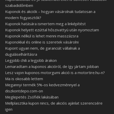
szabadidőmben
Kuponok és akciók – hogyan vásárolnak tudatosan a
modern fogyasztók?
Kuponok hatására ismertem meg a linképítést
Kuponok helyett ezúttal hőszivattyú után nyomoztam
Kuponok nélkül is lehet menni masszázsra
Kuponokkal és online is szeretek vásárolni
Kupont ugyan nem, de garanciát vállalnak a
duguláselhárításra
Legjobb chili a legjobb árakon
Lemaradtam a kuponos akcióról, de így jártam jobban
Lesz vajon kuponos motorgumi akció is a motortire.hu-n?
Ma is okosabb lettem
Megannyi termék 5%-os kedvezménnyel a
diszkontdepo.com-on
Meglepetés Zsófiék lakásában
Mellplasztika kupon nincs, de akciós ajánlat szerencsére
igen