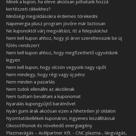
Minek a kupon, ha eleve akciósan juthatunk hozzá
kertészeti cikkekhez?
Minőségi megoldásokra érdemes törekedni
Napenergia plusz program jövőre már biztosan
Ne kuponoktól várj megváltást, itt a felepulok.hu!
Nem kell kupon ahhoz, hogy jó áron szereltessünk be új
fűtés rendszert
Nem kell kupon ahhoz, hogy megfizethető ügyvédünk
legyen
Nem kell kupon, hogy olcsón vegyünk nagy cipőt
Nem mindegy, hogy régi vagy új pénz
Nem minden a pazarlás
Nem tudok ellenállni az akcióknak
Nem tudtam beváltani a kuponomat
Nyaralás kupongyűjtő barátnővel
Nyári gumi árak akciósan ezen a hihetetlen jó oldalon
Nyomtatókellékek kuponáron, ingyenes kiszállítással
Okosotthonok és növekedő energiaigény
Plazmavágás – Acélpartner Kft. - CNC plazma-, lángvágás,