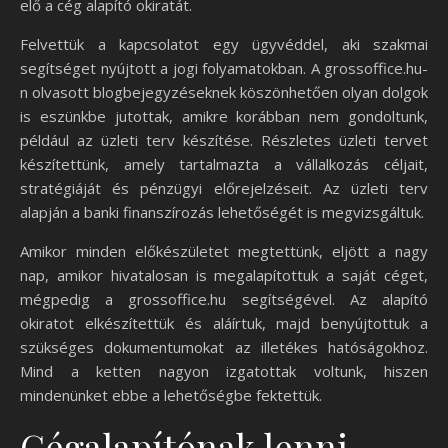
elő a cég alapító okiratát.
Felvettük a kapcsolatot egy ügyvéddel, aki szakmai
segítséget nyújtott a jogi folyamatokban. A grossoffice.hu-
n olvasott blogbejegyzéseknek köszönhetően olyan dolgok
is eszünkbe jutottak, amikre korábban nem gondoltunk,
például az üzleti terv készítése. Részletes üzleti tervet
készítettünk, amely tartalmazta a vállalkozás céljait,
stratégiáját és pénzügyi előrejelzéseit. Az üzleti terv
alapján a banki finanszírozás lehetőségét is megvizsgáltuk.
Amikor minden előkészületet megtettünk, eljött a nagy
nap, amikor hivatalosan is megalapítottuk a saját céget,
mégpedig a grossoffice.hu segítségével. Az alapító
okiratot elkészítettük és aláírtuk, majd benyújtottuk a
szükséges dokumentumokat az illetékes hatóságokhoz.
Mind a ketten nagyon izgatottak voltunk, hiszen
mindenünket ebbe a lehetőségbe fektettük.
Cégalapítónak lenni