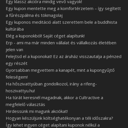
Egy klassz akcióra mindig vevő vagyok!
Egy kupon mentette meg a komfortérzetem – így segített
a fűrészpálma és tökmagolaj
Egy kuponos meditáció alatt szerettem bele a buddhista
kultúrába
Elég a kuponokból! Saját céget alapítunk!
Erp - ami ma már minden vállalat és vállalkozás életében
jelen van
Felejtsd el a kuponokat! Ez az áruház visszautalja a pénzed
egy részét
Gyorsabban megvettem a kanapét, mint a kupongyűjtő
feleségem!
Ha hőszivattyúban gondolkozol, irány a rifeng-
hoszivattyu.hu!
Ha túrát keresnél magadnak, akkor a Cultractive a
megfelelő választás
Hirdessünk mi magunk akciókat!
Hogyan készüljünk költséghatékonyan a téli időszakra?
Így lehet ingyen céget alapítani kuponok nélkül a