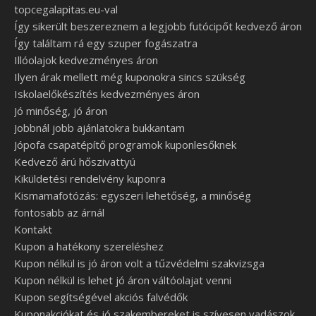
topcegalapitas.eu-val
Így sikerült beszereznem a legjobb futócipőt kedvező áron
Így találtam rá egy szuper fogászatra
Illóolajok kedvezményes áron
Ilyen árak mellett még kuponokra sincs szükség
Iskolaelőkészítés kedvezményes áron
Jó minőség, jó áron
Jobbnál jobb ajánlatokra bukkantam
Jópofa csapatépítő programok kuponlesőknek
Kedvező árú hőszivattyú
Kiküldetési rendelvény kuponra
Kismamafotózás: egyszeri lehetőség, a minőség
fontosabb az árnál
Kontakt
Kupon a hatékony szereléshez
Kupon nélkül is jó áron volt a tűzvédelmi szakvizsga
Kupon nélkül is lehet jó áron váltóolajat venni
Kupon segítségével akciós falvédők
Kuponakciókat és jó szakembereket is szívesen vadászok