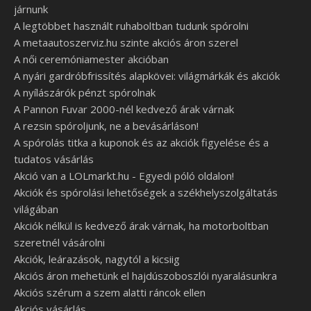
járnunk
A legtöbbet használt ruhaboltban tudunk spórolni
A metaautoszerviz.hu szinte akciós áron szerel
A női ceremóniamester akcióban
A nyári gardróbfrissítés alapkövei: világmárkák és akciók
A nyílászárók pénzt spórolnak
A Pannon Fuvar 2000-nél kedvező árak várnak
A rezsin spóroljunk, ne a bevásárláson!
A spórolás titka a kuponok és az akciók figyelése és a
tudatos vásárlás
Akció van a LOLmarkt.hu - Egyedi póló oldalon!
Akciók és spórolási lehetőségek a székhelyszolgáltatás
világában
Akciók nélkül is kedvező árak várnak, ha motorboltban
szeretnél vásárolni
Akciók, leárazások, nagytól a kicsiig
Akciós áron mehetünk el hajdúszoboszlói nyaralásunkra
Akciós szérum a szem alatti ráncok ellen
Akciós vásárlás