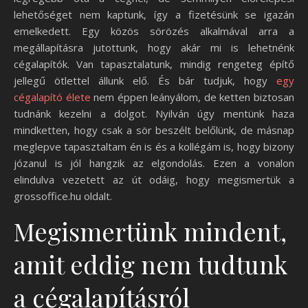
lehetőséget nem kaptunk, így a fizetésünk se igazán
emelkedett. Egy közös sörözés alkalmával arra a
megállapításra jutottunk, hogy akár mi is lehetnénk
cégalapítók. Van tapasztalatunk, mindig rengeteg építő
jellegű ötlettel állunk elő. És bár tudjuk, hogy
egy
cégalapító élete
nem éppen leányálom, de ketten biztosan
tudnánk kezelni a dolgot. Nyilván úgy mentünk haza
mindketten, hogy csak a sör beszélt belőlünk, de másnap
meglepve tapasztaltam én is és a kollégám is, hogy bizony
józanul is jól hangzik az elgondolás. Ezen a vonalon
elindulva vezetett az út odáig, hogy megismertük a
grossoffice.hu oldalt.
Megismertünk mindent,
amit eddig nem tudtunk
a cégalapításról