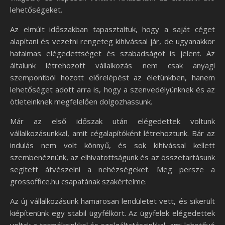
lehetőségeket.
Az elmúlt időszakban tapasztaltuk, hogy a saját céget
alapítani és vezetni rengeteg kihívással jár, de ugyanakkor
hatalmas elégedettséget és szabadságot is jelent. Az
általunk létrehozott vállalkozás nem csak anyagi
szempontból hozott előrelépést az életünkben, hanem
lehetőséget adott arra is, hogy a szenvedélyünknek és az
ötleteinknek megfelelően dolgozhassunk.
Már az első időszak után elégedettek voltunk
vállalkozásunkkal, amit cégalapítóként létrehoztunk. Bár az
indulás nem volt könnyű, és sok kihívással kellett
szembenéznünk, az elhivatottságunk és az összetartásunk
segített átvészelni a nehézségeket. Meg persze a
grossoffice.hu csapatának szakértelme.
Az új vállalkozásunk hamarosan lendületet vett, és sikerült
kiépítenünk egy stabil ügyfélkört. Az ügyfelek elégedettek