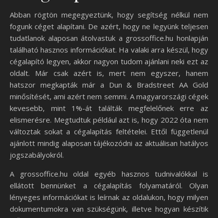
Abban rögtön megegyeztünk, hogy segítség nélkül nem
fogunk céget alapítani. De azért, hogy ne legyünk teljesen
tudatlanok alaposan átolvastuk a grossoffice.hu honlapján
található hasznos információkat. Ha valaki arra készül, hogy
cégalapító legyen, akkor nagyon tudom ajánlani neki ezt az
oldalt. Már csak azért is, mert nem egyszer, hanem
hatszor megkapták már a Dun & Bradstreet AA Gold
minősítését, ami azért nem semmi. A magyarországi cégek
kevesebb, mint 1%-át találták megfelelőnek erre az
elismerésre. Megtudtuk például azt is, hogy 2022 óta nem
változtak sokat a cégalapítás feltételei. Ettől függetlenül
ajánlott mindig alaposan tájékozódni az aktuálisan hatályos
jogszabályokról.
A grossoffice.hu oldal egyéb hasznos tudnivalókkal is
ellátott bennünket a cégalapítás folyamatáról. Olyan
lényeges információkat is leírnak az oldalukon, hogy milyen
dokumentumokra van szükségünk, illetve hogyan készítik