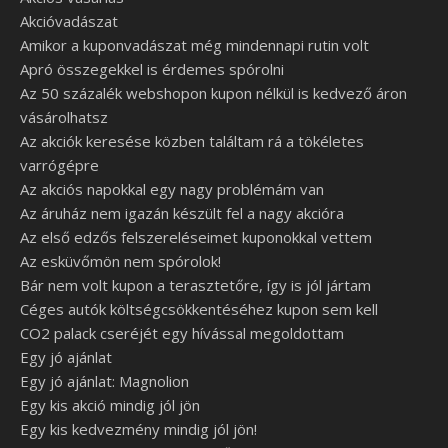
Akcióvadászat
Amikor a kuponvadászat még mindennapi rutin volt
Apró összegekkel is érdemes spórolni
Az 50 százalék webshopon kupon nélkül is kedvező áron
vásárolhatsz
Az akciók keresése közben találtam rá a tökéletes
varrógépre
Az akciós napokkal egy nagy problémám van
Az áruház nem igazán készült fel a nagy akcióra
Az első edzős felszereléseimet kuponokkal vettem
Az esküvőmön nem spórolok!
Bár nem volt kupon a terasztetőre, így is jól jártam
Céges autók költségcsökkentéséhez kupon sem kell
CO2 palack cseréjét egy hívással megoldottam
Egy jó ajánlat
Egy jó ajánlat: Magnolion
Egy kis akció mindig jól jön
Egy kis kedvezmény mindig jól jön!