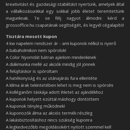
kreativitást és gazdasági stabilitást nyertünk, amelyek által
a vállalkozásunkkal egy sokkal jobb életet teremtettünk
magunknak. Te se félj nagyot álmodni: kérd a
grossoffice.hu csapatának segítségét, és legyél cégalapító!
Tisztára mosott kupon
4 kw napelem rendszer ár - ami kuponok nélkül is nyerő
A babaholmikon nem spórolok!
A Color Nyomdát bátran ajánlom mindenkinek
A diákmunka mellé az akciók mindig jól jönnek
A felújításkor is spóroltam
A hatékonyság és az utánajárás fura ellentéte
A klíma árak tekintetében lehet is meg nem is spórolni
A kolléganőm táskája adott ihletet az ajándékhoz
A kuponok helyett ezúttal máshogy döntöttem
A kuponok tényleg működnek!
A kuponozók álma az akciós termék részleg
A lakásbiztosításhoz nincs szükség kuponra
A legkedvezőbb megoldásokért nyitott szemmel kell