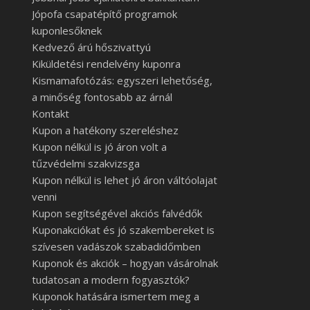
Jópofa csapatépítő programok
kuponlesőknek
Kedvező árú hőszivattyú
Kiküldetési rendelvény kuponra
Kismamafotózás: egyszeri lehetőség,
a minőség fontosabb az árnál
Kontakt
Kupon a hatékony szereléshez
Kupon nélkül is jó áron volt a
tűzvédelmi szakvizsga
Kupon nélkül is lehet jó áron váltóolajat
venni
Kupon segítségével akciós falvédők
Kuponakciókat és jó szakembereket is
szívesen vadászok szabadidőmben
Kuponok és akciók – hogyan vásárolnak
tudatosan a modern fogyasztók?
Kuponok hatására ismertem meg a