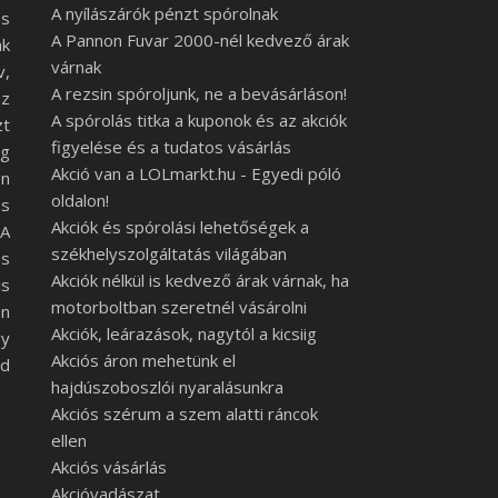
A nyílászárók pénzt spórolnak
es
A Pannon Fuvar 2000-nél kedvező árak
ak
várnak
v,
A rezsin spóroljunk, ne a bevásárláson!
az
A spórolás titka a kuponok és az akciók
zt
figyelése és a tudatos vásárlás
eg
Akció van a LOLmarkt.hu - Egyedi póló
en
oldalon!
os
Akciók és spórolási lehetőségek a
 A
székhelyszolgáltatás világában
os
Akciók nélkül is kedvező árak várnak, ha
is
motorboltban szeretnél vásárolni
en
Akciók, leárazások, nagytól a kicsiig
gy
Akciós áron mehetünk el
ód
hajdúszoboszlói nyaralásunkra
Akciós szérum a szem alatti ráncok
ellen
Akciós vásárlás
Akcióvadászat