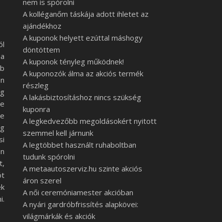
nem is spórolni
A kolléganőm táskája adott ihletet az
ajándékhoz
A kuponok helyett ezúttal máshogy
ól
döntöttem
a
A kuponok tényleg működnek!
ab
A kuponozók álma az akciós termék
en
részleg
eg
A lakásbiztosításhoz nincs szükség
re
kuponra
ne
A legkedvezőbb megoldásokért nyitott
eg
szemmel kell járnunk
si
A legtöbbet használt ruhaboltban
en
tudunk spórolni
t,
A metaautoszerviz.hu szinte akciós
ót
áron szerel
ek
A női ceremóniamester akcióban
i.
A nyári gardróbfrissítés alapkövei:
világmárkák és akciók