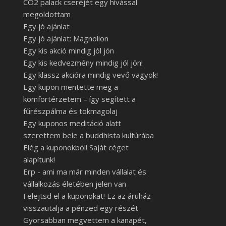
CO2 palack cseréjét egy hívással
megoldottam
Egy jó ajánlat
Egy jó ajánlat: Magnolion
Egy kis akció mindig jól jön
Egy kis kedvezmény mindig jól jön!
Egy klassz akcióra mindig vevő vagyok!
Egy kupon mentette meg a
komfortérzetem – így segített a
fűrészpálma és tökmagolaj
Egy kuponos meditáció alatt
szerettem bele a buddhista kultúrába
Elég a kuponokból! Saját céget
alapítunk!
Erp - ami ma már minden vállalat és
vállalkozás életében jelen van
Felejtsd el a kuponokat! Ez az áruház
visszautalja a pénzed egy részét
Gyorsabban megvettem a kanapét,