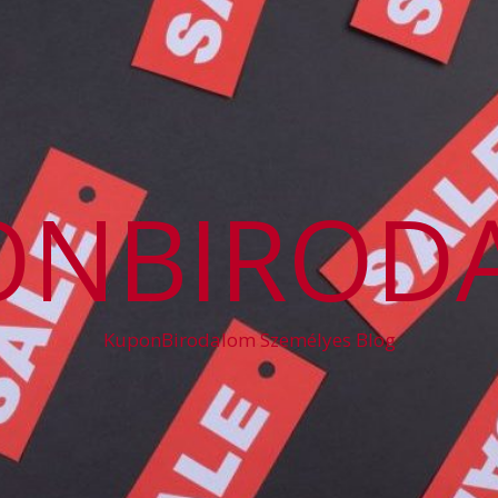
ONBIROD
KuponBirodalom Személyes Blog