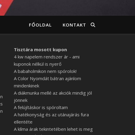
FŐOLDAL
KONTAKT
Tisztára mosott kupon
4 kw napelem rendszer ár - ami
kuponok nélkül is nyerő
A babaholmikon nem spórolok!
A Color Nyomdát bátran ajánlom
mindenkinek
A diákmunka mellé az akciók mindig jól
an
jönnek
cs
A felújításkor is spóroltam
en
A hatékonyság és az utánajárás fura
ellentéte
A klíma árak tekintetében lehet is meg