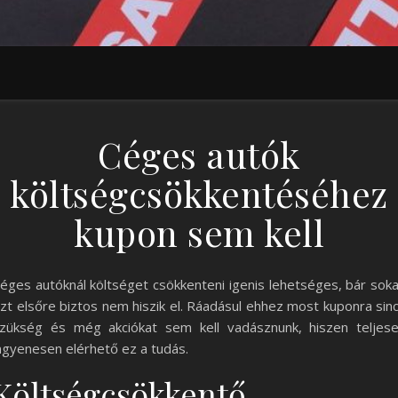
Céges autók
költségcsökkentéséhez
kupon sem kell
éges autóknál költséget csökkenteni igenis lehetséges, bár sok
zt elsőre biztos nem hiszik el. Ráadásul ehhez most kuponra sin
zükség és még akciókat sem kell vadásznunk, hiszen teljes
ngyenesen elérhető ez a tudás.
Költségcsökkentő