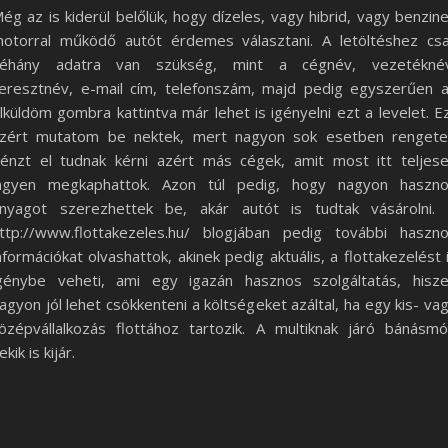
ég az is kiderül belőlük, hogy dízeles, vagy hibrid, vagy benzin
otorral működő autót érdemes választani. A letöltéshez cs
éhány adatra van szükség, mint a cégnév, vezetékné
eresztnév, e-mail cím, telefonszám, majd pedig egyszerűen 
lküldöm gombra kattintva már lehet is igényelni ezt a levelet. E
zért mutatom be nektek, mert nagyon sok esetben renget
énzt el tudnak kérni azért más cégek, amit most itt teljes
ngyen megkaphattok. Azon túl pedig, hogy nagyon haszn
nyagot szerezhettek be, akár autót is tudtak vásárolni.
ttp://www.flottakezeles.hu/ blogjában pedig további haszn
nformációkat olvashattok, akinek pedig aktuális, a flottakezelést 
génybe veheti, ami egy igazán hasznos szolgáltatás, hisz
agyon jól lehet csökkenteni a költségeket azáltal, ha egy kis- va
özépvállalkozás flottához tartozik. A multiknak járó bánásm
ekik is kijár.