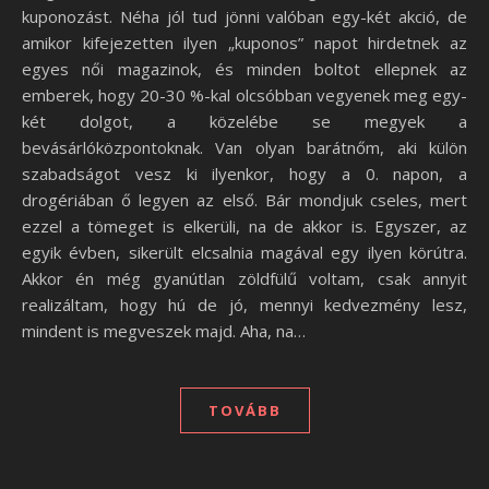
kuponozást. Néha jól tud jönni valóban egy-két akció, de
amikor kifejezetten ilyen „kuponos” napot hirdetnek az
egyes női magazinok, és minden boltot ellepnek az
emberek, hogy 20-30 %-kal olcsóbban vegyenek meg egy-
két dolgot, a közelébe se megyek a
bevásárlóközpontoknak. Van olyan barátnőm, aki külön
szabadságot vesz ki ilyenkor, hogy a 0. napon, a
drogériában ő legyen az első. Bár mondjuk cseles, mert
ezzel a tömeget is elkerüli, na de akkor is. Egyszer, az
egyik évben, sikerült elcsalnia magával egy ilyen körútra.
Akkor én még gyanútlan zöldfülű voltam, csak annyit
realizáltam, hogy hú de jó, mennyi kedvezmény lesz,
mindent is megveszek majd. Aha, na…
TOVÁBB