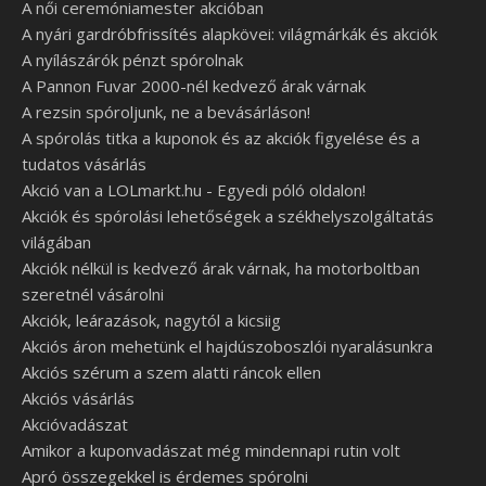
A női ceremóniamester akcióban
A nyári gardróbfrissítés alapkövei: világmárkák és akciók
A nyílászárók pénzt spórolnak
A Pannon Fuvar 2000-nél kedvező árak várnak
A rezsin spóroljunk, ne a bevásárláson!
A spórolás titka a kuponok és az akciók figyelése és a
tudatos vásárlás
Akció van a LOLmarkt.hu - Egyedi póló oldalon!
Akciók és spórolási lehetőségek a székhelyszolgáltatás
világában
Akciók nélkül is kedvező árak várnak, ha motorboltban
szeretnél vásárolni
Akciók, leárazások, nagytól a kicsiig
Akciós áron mehetünk el hajdúszoboszlói nyaralásunkra
Akciós szérum a szem alatti ráncok ellen
Akciós vásárlás
Akcióvadászat
Amikor a kuponvadászat még mindennapi rutin volt
Apró összegekkel is érdemes spórolni