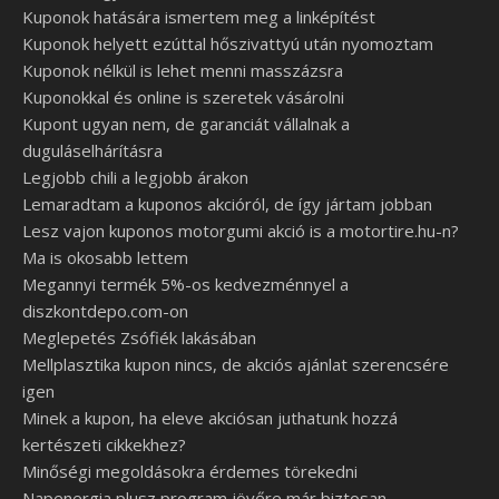
Kuponok hatására ismertem meg a linképítést
Kuponok helyett ezúttal hőszivattyú után nyomoztam
Kuponok nélkül is lehet menni masszázsra
Kuponokkal és online is szeretek vásárolni
Kupont ugyan nem, de garanciát vállalnak a
duguláselhárításra
Legjobb chili a legjobb árakon
Lemaradtam a kuponos akcióról, de így jártam jobban
Lesz vajon kuponos motorgumi akció is a motortire.hu-n?
Ma is okosabb lettem
Megannyi termék 5%-os kedvezménnyel a
diszkontdepo.com-on
Meglepetés Zsófiék lakásában
Mellplasztika kupon nincs, de akciós ajánlat szerencsére
igen
Minek a kupon, ha eleve akciósan juthatunk hozzá
kertészeti cikkekhez?
Minőségi megoldásokra érdemes törekedni
Napenergia plusz program jövőre már biztosan