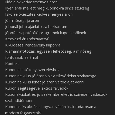
Illóolajok kedvezményes áron
Ilyen árak mellett még kuponokra sincs szükség
Iskolaelőkészítés kedvezményes áron
Jó minőség, jó áron
Jobbnál jobb ajánlatokra bukkantam
Jópofa csapatépítő programok kuponlesőknek
Kedvező árú hőszivattyú
Kiküldetési rendelvény kuponra
Kismamafotózás: egyszeri lehetőség, a minőség
fontosabb az árnál
Kontakt
Kupon a hatékony szereléshez
Kupon nélkül is jó áron volt a tűzvédelmi szakvizsga
Kupon nélkül is lehet jó áron váltóolajat venni
Kupon segítségével akciós falvédők
Kuponakciókat és jó szakembereket is szívesen vadászok
szabadidőmben
Kuponok és akciók – hogyan vásárolnak tudatosan a
modern fogyasztók?