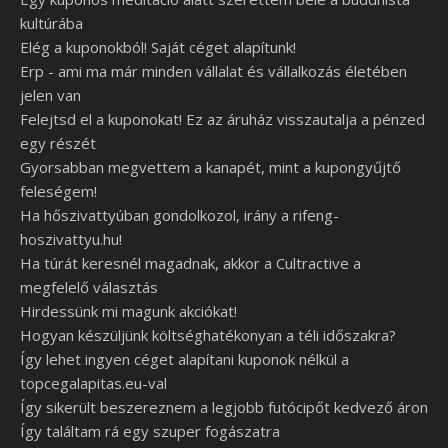
kultúrába
Elég a kuponokból! Saját céget alapítunk!
Erp - ami ma már minden vállalat és vállalkozás életében
jelen van
Felejtsd el a kuponokat! Ez az áruház visszautalja a pénzed
egy részét
Gyorsabban megvettem a kanapét, mint a kupongyűjtő
feleségem!
Ha hőszivattyúban gondolkozol, irány a rifeng-
hoszivattyu.hu!
Ha túrát keresnél magadnak, akkor a Cultractive a
megfelelő választás
Hirdessünk mi magunk akciókat!
Hogyan készüljünk költséghatékonyan a téli időszakra?
Így lehet ingyen céget alapítani kuponok nélkül a
topcegalapitas.eu-val
Így sikerült beszereznem a legjobb futócipőt kedvező áron
Így találtam rá egy szuper fogászatra