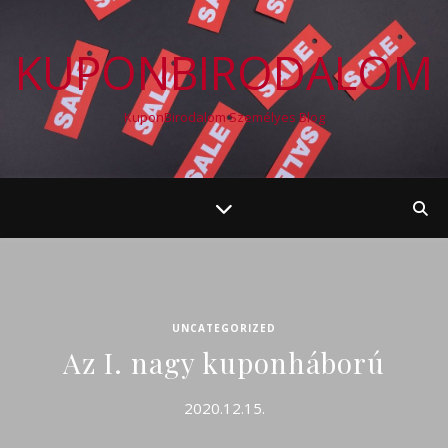
KUPONBIRODALOM
KuponBirodalom Személyes Blog
UNCATEGORIZED
Az I. nagy kuponháború
2020.12.15.