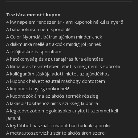
Tisztára mosott kupon
4 kw napelem rendszer ár - ami kuponok nélkül is nyerő
A babaholmikon nem spórolok!
A Color Nyomdát bátran ajánlom mindenkinek
A diákmunka mellé az akciók mindig jól jönnek
A felújításkor is spóroltam
A hatékonyság és az utánajárás fura ellentéte
A klíma árak tekintetében lehet is meg nem is spórolni
A kolléganőm táskája adott ihletet az ajándékhoz
A kuponok helyett ezúttal máshogy döntöttem
A kuponok tényleg működnek!
A kuponozók álma az akciós termék részleg
A lakásbiztosításhoz nincs szükség kuponra
A legkedvezőbb megoldásokért nyitott szemmel kell
járnunk
A legtöbbet használt ruhaboltban tudunk spórolni
A metaautoszerviz.hu szinte akciós áron szerel