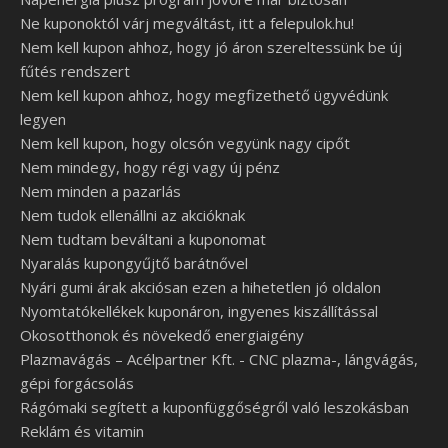
Ne kuponoktól várj megváltást, itt a felepulok.hu!
Nem kell kupon ahhoz, hogy jó áron szereltessünk be új
fűtés rendszert
Nem kell kupon ahhoz, hogy megfizethető ügyvédünk
legyen
Nem kell kupon, hogy olcsón vegyünk nagy cipőt
Nem mindegy, hogy régi vagy új pénz
Nem minden a pazarlás
Nem tudok ellenállni az akcióknak
Nem tudtam beváltani a kuponomat
Nyaralás kupongyűjtő barátnővel
Nyári gumi árak akciósan ezen a hihetetlen jó oldalon
Nyomtatókellékek kuponáron, ingyenes kiszállítással
Okosotthonok és növekedő energiaigény
Plazmavágás – Acélpartner Kft. - CNC plazma-, lángvágás,
gépi forgácsolás
Rágómaki segített a kuponfüggőségről való leszokásban
Reklám és vitamin