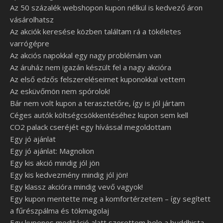
Az 50 százalék webshopon kupon nélkül is kedvező áron
vásárolhatsz
Az akciók keresése közben találtam rá a tökéletes
varrógépre
Az akciós napokkal egy nagy problémám van
Az áruház nem igazán készült fel a nagy akcióra
Az első edzős felszereléseimet kuponokkal vettem
Az esküvőmön nem spórolok!
Bár nem volt kupon a terasztetőre, így is jól jártam
Céges autók költségcsökkentéséhez kupon sem kell
CO2 palack cseréjét egy hívással megoldottam
Egy jó ajánlat
Egy jó ajánlat: Magnolion
Egy kis akció mindig jól jön
Egy kis kedvezmény mindig jól jön!
Egy klassz akcióra mindig vevő vagyok!
Egy kupon mentette meg a komfortérzetem – így segített
a fűrészpálma és tökmagolaj
Egy kuponos meditáció alatt szerettem bele a buddhista