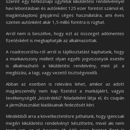
szerint egy hétköznapi ügyfelük kiküldetési rendelvénnyel
havi lebontásban és autónként 125 ezer forintot számol el,
magántulajdonú gépjármű céges használatára, ami éves
szinten autónként akár 1,5 millió forintra is rúghat.
Arról nem is beszélve, hogy ezt az összeget adómentes
fizetésként is megkaphatják az alkalmazottak.
A roadrecord.hu-ról arról is tájékoztatást kaphatunk, hogy
a munkaviszony mellett olyan egyéb jogviszonyok esetén
is alkalmazható a kiküldetési rendelvény, mint pl. a
megbízási, a tagi, vagy vezető tisztségviselői.
Abban az esetben is releváns lehet, amikor az adott
magánszemély nem kap fizetést a munkájáért, vagyis
tevékenységét „közérdekű” feladatként látja el, és csupán
a járműhasználat kiadásainak fedezését kéri.
Mindebből arra a következtetésre juthatunk, hogy igencsak
megéri kiküldetési rendelvényt készíttetni, mivel aki nem