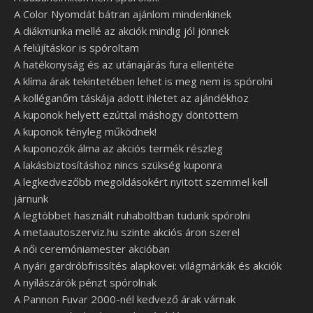
A Color Nyomdát bátran ajánlom mindenkinek
A diákmunka mellé az akciók mindig jól jönnek
A felújításkor is spóroltam
A hatékonyság és az utánajárás fura ellentéte
A klíma árak tekintetében lehet is meg nem is spórolni
A kolléganőm táskája adott ihletet az ajándékhoz
A kuponok helyett ezúttal máshogy döntöttem
A kuponok tényleg működnek!
A kuponozók álma az akciós termék részleg
A lakásbiztosításhoz nincs szükség kuponra
A legkedvezőbb megoldásokért nyitott szemmel kell
járnunk
A legtöbbet használt ruhaboltban tudunk spórolni
A metaautoszerviz.hu szinte akciós áron szerel
A női ceremóniamester akcióban
A nyári gardróbfrissítés alapkövei: világmárkák és akciók
A nyílászárók pénzt spórolnak
A Pannon Fuvar 2000-nél kedvező árak várnak