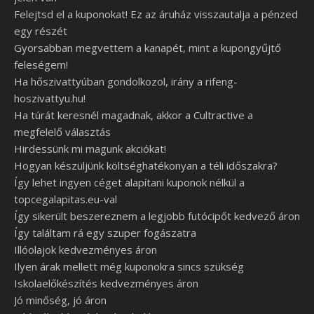
Felejtsd el a kuponokat! Ez az áruház visszautalja a pénzed
egy részét
Gyorsabban megvettem a kanapét, mint a kupongyűjtő
feleségem!
Ha hőszivattyúban gondolkozol, irány a rifeng-
hoszivattyu.hu!
Ha túrát keresnél magadnak, akkor a Cultractive a
megfelelő választás
Hirdessünk mi magunk akciókat!
Hogyan készüljünk költséghatékonyan a téli időszakra?
Így lehet ingyen céget alapítani kuponok nélkül a
topcegalapitas.eu-val
Így sikerült beszereznem a legjobb futócipőt kedvező áron
Így találtam rá egy szuper fogászatra
Illóolajok kedvezményes áron
Ilyen árak mellett még kuponokra sincs szükség
Iskolaelőkészítés kedvezményes áron
Jó minőség, jó áron