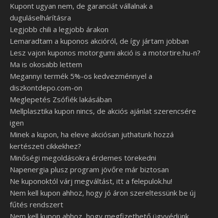
Kupont ugyan nem, de garanciát vállalnak a
duguláselhárításra
Legjobb chili a legjobb árakon
Lemaradtam a kuponos akcióról, de így jártam jobban
Lesz vajon kuponos motorgumi akció is a motortire.hu-n?
Ma is okosabb lettem
Megannyi termék 5%-os kedvezménnyel a
diszkontdepo.com-on
Meglepetés Zsófiék lakásában
Mellplasztika kupon nincs, de akciós ajánlat szerencsére
igen
Minek a kupon, ha eleve akciósan juthatunk hozzá
kertészeti cikkekhez?
Minőségi megoldásokra érdemes törekedni
Napenergia plusz program jövőre már biztosan
Ne kuponoktól várj megváltást, itt a felepulok.hu!
Nem kell kupon ahhoz, hogy jó áron szereltessünk be új
fűtés rendszert
Nem kell kupon ahhoz, hogy megfizethető ügyvédünk