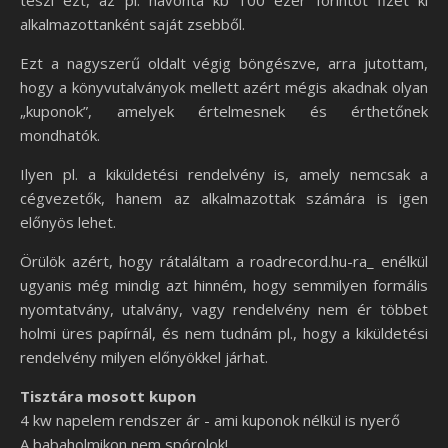
teszi ezt, az pl. havonta kb 100 ezer forintot fizet ki
alkalmazottanként saját zsebből.
Ezt a nagyszerű oldalt végig böngészve, arra jutottam,
hogy a könyvutalványok mellett azért mégis akadnak olyan
„kuponok”, amelyek értelmesnek és érthetőnek
mondhatók.
Ilyen pl. a kiküldetési rendelvény is, amely nemcsak a
cégvezetők, hanem az alkalmazottak számára is igen
előnyös lehet.
Örülök azért, hogy rátaláltam a roadrecord.hu-ra_ enélkül
ugyanis még mindig azt hinném, hogy semmilyen formális
nyomtatvány, utalvány, vagy rendelvény nem ér többet
holmi üres papírnál, és nem tudnám pl., hogy a kiküldetési
rendelvény milyen előnyökkel járhat.
Tisztára mosott kupon
4 kw napelem rendszer ár - ami kuponok nélkül is nyerő
A babaholmikon nem spórolok!