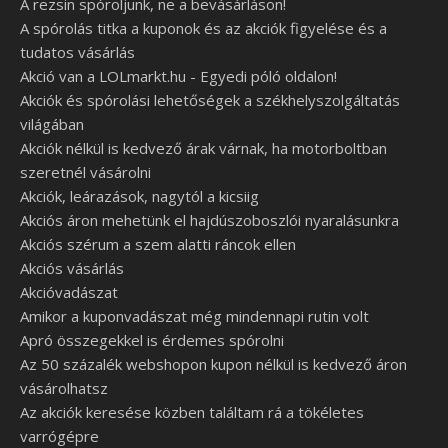
A rezsin spóroljunk, ne a bevásárláson!
A spórolás titka a kuponok és az akciók figyelése és a
tudatos vásárlás
Akció van a LOLmarkt.hu - Egyedi póló oldalon!
Akciók és spórolási lehetőségek a székhelyszolgáltatás
világában
Akciók nélkül is kedvező árak várnak, ha motorboltban
szeretnél vásárolni
Akciók, leárazások, nagytól a kicsiig
Akciós áron mehetünk el hajdúszoboszlói nyaralásunkra
Akciós szérum a szem alatti ráncok ellen
Akciós vásárlás
Akcióvadászat
Amikor a kuponvadászat még mindennapi rutin volt
Apró összegekkel is érdemes spórolni
Az 50 százalék webshopon kupon nélkül is kedvező áron
vásárolhatsz
Az akciók keresése közben találtam rá a tökéletes
varrógépre