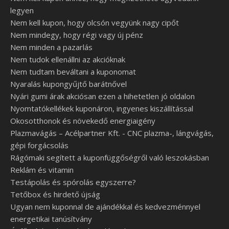
legyen
Nem kell kupon, hogy olcsón vegyünk nagy cipőt
Nem mindegy, hogy régi vagy új pénz
Nem minden a pazarlás
Nem tudok ellenállni az akcióknak
Nem tudtam beváltani a kuponomat
Nyaralás kupongyűjtő barátnővel
Nyári gumi árak akciósan ezen a hihetetlen jó oldalon
Nyomtatókellékek kuponáron, ingyenes kiszállítással
Okosotthonok és növekedő energiaigény
Plazmavágás – Acélpartner Kft. - CNC plazma-, lángvágás,
gépi forgácsolás
Rágómaki segített a kuponfüggőségről való leszokásban
Reklám és vitamin
Testápolás és spórolás egyszerre?
Tetőbox és hirdető újság
Ugyan nem kuponnal de ajándékkal és kedvezménnyel
energetikai tanúsítvány