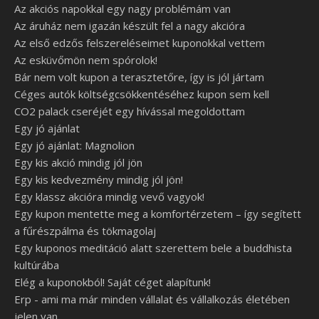
Az akciós napokkal egy nagy problémám van
Az áruház nem igazán készült fel a nagy akcióra
Az első edzős felszereléseimet kuponokkal vettem
Az esküvőmön nem spórolok!
Bár nem volt kupon a terasztetőre, így is jól jártam
Céges autók költségcsökkentéséhez kupon sem kell
CO2 palack cseréjét egy hívással megoldottam
Egy jó ajánlat
Egy jó ajánlat: Magnolion
Egy kis akció mindig jól jön
Egy kis kedvezmény mindig jól jön!
Egy klassz akcióra mindig vevő vagyok!
Egy kupon mentette meg a komfortérzetem – így segített
a fűrészpálma és tökmagolaj
Egy kuponos meditáció alatt szerettem bele a buddhista
kultúrába
Elég a kuponokból! Saját céget alapítunk!
Erp - ami ma már minden vállalat és vállalkozás életében
jelen van