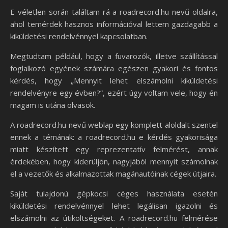
E véletlen során találtam rá a roadrecord.hu nevű oldalra,
ahol temérdek hasznos információval lettem gazdagabb a
kiküldetési rendelvénnyel kapcsolatban.
Megtudtam például, hogy a fuvarozók, illetve szállítással
foglalkozó egyének számára egészen gyakori és fontos
kérdés, hogy „Mennyit lehet elszámolni kiküldetési
rendelvényre egy évben?”, ezért úgy voltam vele, hogy én
magam is utána olvasok.
A roadrecord.hu nevű weblap egy komplett aloldalt szentel
ennek a témának: a roadrecord.hu e kérdés gyakorisága
miatt készített egy reprezentatív felmérést, annak
érdekében, hogy kiderüljön, nagyjából mennyit számolnak
el a vezetők és alkalmazottak magánautóinak cégek útjaira.
Saját tulajdonú gépkocsi céges használata esetén
kiküldetési rendelvénnyel lehet legálisan igazolni és
elszámolni az útiköltségeket. A roadrecord.hu felmérése