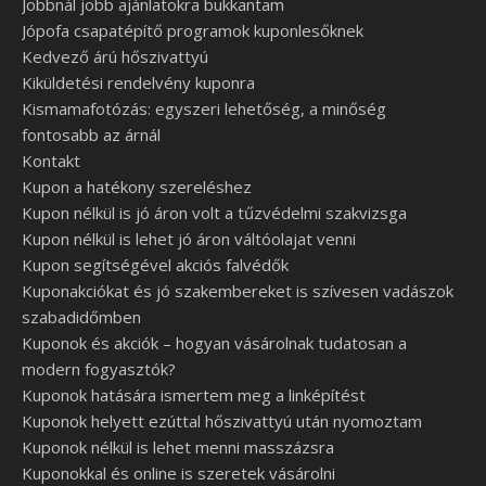
Jobbnál jobb ajánlatokra bukkantam
Jópofa csapatépítő programok kuponlesőknek
Kedvező árú hőszivattyú
Kiküldetési rendelvény kuponra
Kismamafotózás: egyszeri lehetőség, a minőség
fontosabb az árnál
Kontakt
Kupon a hatékony szereléshez
Kupon nélkül is jó áron volt a tűzvédelmi szakvizsga
Kupon nélkül is lehet jó áron váltóolajat venni
Kupon segítségével akciós falvédők
Kuponakciókat és jó szakembereket is szívesen vadászok
szabadidőmben
Kuponok és akciók – hogyan vásárolnak tudatosan a
modern fogyasztók?
Kuponok hatására ismertem meg a linképítést
Kuponok helyett ezúttal hőszivattyú után nyomoztam
Kuponok nélkül is lehet menni masszázsra
Kuponokkal és online is szeretek vásárolni