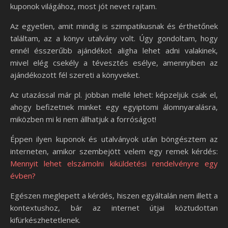
kuponok világához, most jót nevet rajtam.
Az egyetlen, amit mindig is szimpatikusnak és érthetőnek
találtam, az a könyv utalvány volt. Úgy gondoltam, hogy
ennél ésszerűbb ajándékot aligha lehet adni valakinek,
mivel elég csekély a tévesztés esélye, amennyiben az
ajándékozott fél szereti a könyveket.
Az utazással már pl. jobban mellé lehet: képzeljük csak el,
ahogy befizetnek minket egy egyiptomi álomnyaralásra,
miközben mi ki nem állhatjuk a forróságot!
Éppen ilyen kuponok és utalványok után böngésztem az
interneten, amikor szembejött velem egy remek kérdés:
Mennyit lehet elszámolni kiküldetési rendelvényre egy
évben?
Egészen meglepett a kérdés, hiszen egyáltalán nem illett a
kontextushoz, bár az internet útjai köztudottan
kifürkészhetetlenek.