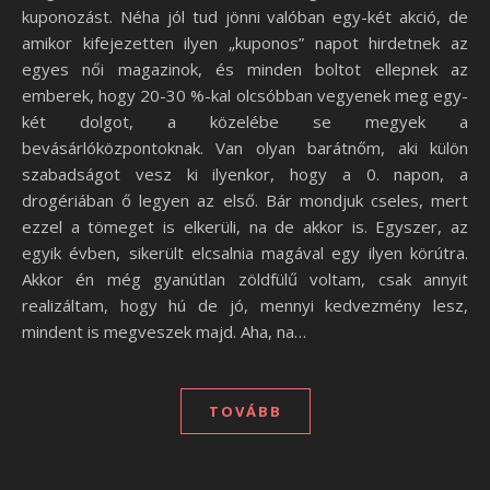
kuponozást. Néha jól tud jönni valóban egy-két akció, de
amikor kifejezetten ilyen „kuponos” napot hirdetnek az
egyes női magazinok, és minden boltot ellepnek az
emberek, hogy 20-30 %-kal olcsóbban vegyenek meg egy-
két dolgot, a közelébe se megyek a
bevásárlóközpontoknak. Van olyan barátnőm, aki külön
szabadságot vesz ki ilyenkor, hogy a 0. napon, a
drogériában ő legyen az első. Bár mondjuk cseles, mert
ezzel a tömeget is elkerüli, na de akkor is. Egyszer, az
egyik évben, sikerült elcsalnia magával egy ilyen körútra.
Akkor én még gyanútlan zöldfülű voltam, csak annyit
realizáltam, hogy hú de jó, mennyi kedvezmény lesz,
mindent is megveszek majd. Aha, na…
TOVÁBB