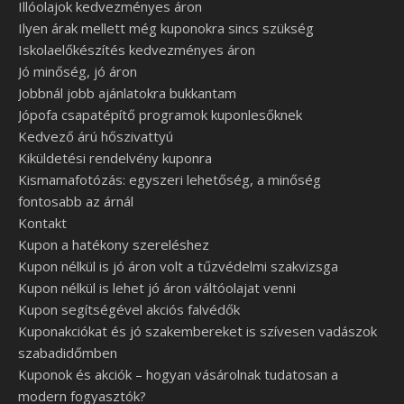
Illóolajok kedvezményes áron
Ilyen árak mellett még kuponokra sincs szükség
Iskolaelőkészítés kedvezményes áron
Jó minőség, jó áron
Jobbnál jobb ajánlatokra bukkantam
Jópofa csapatépítő programok kuponlesőknek
Kedvező árú hőszivattyú
Kiküldetési rendelvény kuponra
Kismamafotózás: egyszeri lehetőség, a minőség
fontosabb az árnál
Kontakt
Kupon a hatékony szereléshez
Kupon nélkül is jó áron volt a tűzvédelmi szakvizsga
Kupon nélkül is lehet jó áron váltóolajat venni
Kupon segítségével akciós falvédők
Kuponakciókat és jó szakembereket is szívesen vadászok
szabadidőmben
Kuponok és akciók – hogyan vásárolnak tudatosan a
modern fogyasztók?