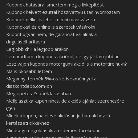
Kuponok hatására ismertem meg a linképítést
Kuponok helyett ezúttal hőszivattyú után nyomoztam
Kuponok nélkül is lehet menni masszázsra
Kuponokkal és online is szeretek vásárolni
Kupont ugyan nem, de garanciát vállalnak a
duguláselhárításra
Legjobb chili a legjobb árakon
Lemaradtam a kuponos akcióról, de így jártam jobban
Lesz vajon kuponos motorgumi akció is a motortire.hu-n?
Ma is okosabb lettem
Megannyi termék 5%-os kedvezménnyel a
diszkontdepo.com-on
Meglepetés Zsófiék lakásában
Mellplasztika kupon nincs, de akciós ajánlat szerencsére
igen
Minek a kupon, ha eleve akciósan juthatunk hozzá
kertészeti cikkekhez?
Minőségi megoldásokra érdemes törekedni
Napenergia plusz program jövőre már biztosan