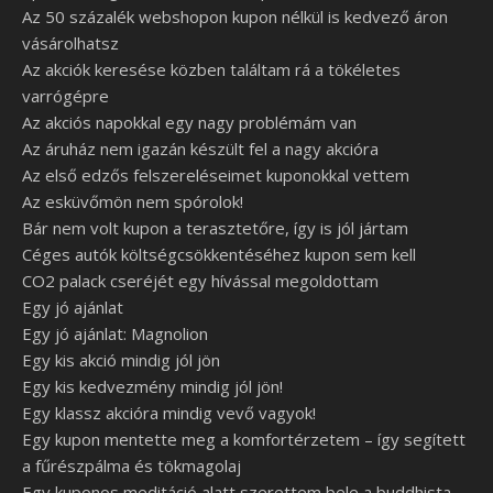
Az 50 százalék webshopon kupon nélkül is kedvező áron
vásárolhatsz
Az akciók keresése közben találtam rá a tökéletes
varrógépre
Az akciós napokkal egy nagy problémám van
Az áruház nem igazán készült fel a nagy akcióra
Az első edzős felszereléseimet kuponokkal vettem
Az esküvőmön nem spórolok!
Bár nem volt kupon a terasztetőre, így is jól jártam
Céges autók költségcsökkentéséhez kupon sem kell
CO2 palack cseréjét egy hívással megoldottam
Egy jó ajánlat
Egy jó ajánlat: Magnolion
Egy kis akció mindig jól jön
Egy kis kedvezmény mindig jól jön!
Egy klassz akcióra mindig vevő vagyok!
Egy kupon mentette meg a komfortérzetem – így segített
a fűrészpálma és tökmagolaj
Egy kuponos meditáció alatt szerettem bele a buddhista