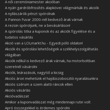
A női ceremóniamester akcióban
A nyári gardróbfrissítés alapkövei: világmárkák és akciók
A nyílászárók pénzt spórolnak
A Pannon Fuvar 2000-nél kedvező árak várnak
A rezsin spóroljunk, ne a bevásárláson!
A spórolás titka a kuponok és az akciók figyelése és a
tudatos vásárlás
Akció van a LOLmarkt.hu - Egyedi póló oldalon!
Akciók és spórolási lehetőségek a székhelyszolgáltatás
világában
Akciók nélkül is kedvező árak várnak, ha motorboltban
szeretnél vásárolni
Akciók, leárazások, nagytól a kicsiig
Akciós áron mehetünk el hajdúszoboszlói nyaralásunkra
Akciós szérum a szem alatti ráncok ellen
Akciós vásárlás
Akcióvadászat
Amikor a kuponvadászat még mindennapi rutin volt
Apró összegekkel is érdemes spórolni