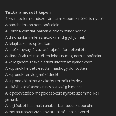
Tisztára mosott kupon
4 kw napelem rendszer ár - ami kuponok nélkül is nyerő
A babaholmikon nem spórolok!
A Color Nyomdát bátran ajánlom mindenkinek
A diákmunka mellé az akciók mindig jól jönnek
A felújításkor is spóroltam
A hatékonyság és az utánajárás fura ellentéte
A klíma árak tekintetében lehet is meg nem is spórolni
A kolléganőm táskája adott ihletet az ajándékhoz
A kuponok helyett ezúttal máshogy döntöttem
A kuponok tényleg működnek!
A kuponozók álma az akciós termék részleg
A lakásbiztosításhoz nincs szükség kuponra
A legkedvezőbb megoldásokért nyitott szemmel kell
járnunk
A legtöbbet használt ruhaboltban tudunk spórolni
A metaautoszerviz.hu szinte akciós áron szerel