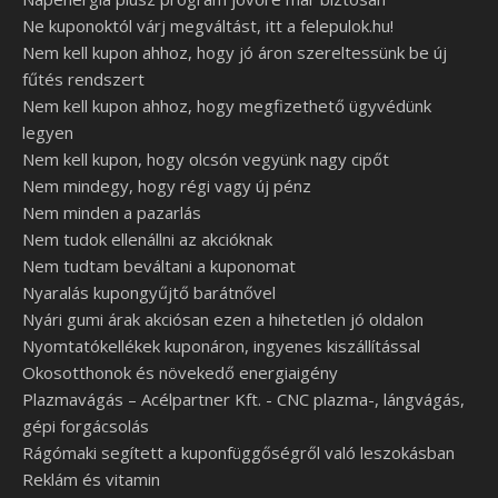
Ne kuponoktól várj megváltást, itt a felepulok.hu!
Nem kell kupon ahhoz, hogy jó áron szereltessünk be új
fűtés rendszert
Nem kell kupon ahhoz, hogy megfizethető ügyvédünk
legyen
Nem kell kupon, hogy olcsón vegyünk nagy cipőt
Nem mindegy, hogy régi vagy új pénz
Nem minden a pazarlás
Nem tudok ellenállni az akcióknak
Nem tudtam beváltani a kuponomat
Nyaralás kupongyűjtő barátnővel
Nyári gumi árak akciósan ezen a hihetetlen jó oldalon
Nyomtatókellékek kuponáron, ingyenes kiszállítással
Okosotthonok és növekedő energiaigény
Plazmavágás – Acélpartner Kft. - CNC plazma-, lángvágás,
gépi forgácsolás
Rágómaki segített a kuponfüggőségről való leszokásban
Reklám és vitamin