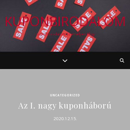
KUPONBIRODALOM
KuponBirodalom Személyes Blog
UNCATEGORIZED
Az I. nagy kuponháború
2020.12.15.