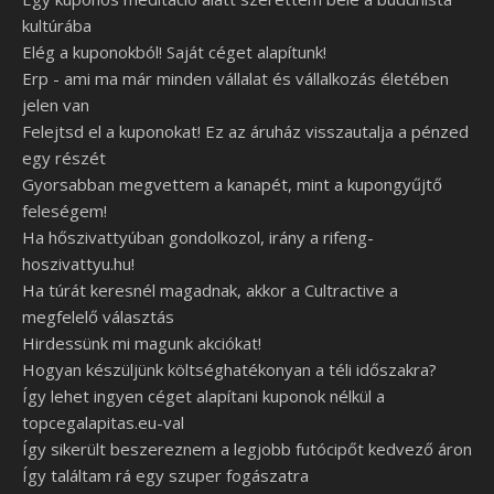
kultúrába
Elég a kuponokból! Saját céget alapítunk!
Erp - ami ma már minden vállalat és vállalkozás életében
jelen van
Felejtsd el a kuponokat! Ez az áruház visszautalja a pénzed
egy részét
Gyorsabban megvettem a kanapét, mint a kupongyűjtő
feleségem!
Ha hőszivattyúban gondolkozol, irány a rifeng-
hoszivattyu.hu!
Ha túrát keresnél magadnak, akkor a Cultractive a
megfelelő választás
Hirdessünk mi magunk akciókat!
Hogyan készüljünk költséghatékonyan a téli időszakra?
Így lehet ingyen céget alapítani kuponok nélkül a
topcegalapitas.eu-val
Így sikerült beszereznem a legjobb futócipőt kedvező áron
Így találtam rá egy szuper fogászatra